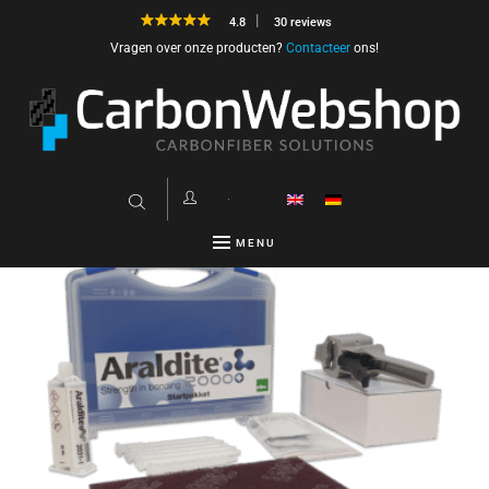
4.8
30 reviews
Vragen over onze producten?
Contacteer
ons!
Alle 4 resultaten worden getoond
MENU