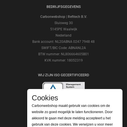
BEDRIJFSGEGEVENS
Carbonwebshop | Refitech B.V.
Sluisweg 30
5145PE Waalwijk
Nederland
Bank account: NL20ABNA 0247 7948 48
SWIFT/BIC Code: ABNANL2A
BTW nummer: NL806664605B01
KVK nummer: 18052319
WIJ ZIJN ISO GECERTIFICEERD
Cookies
Carbonwebshop maakt gebruik van cookies om de
website zo goed mogelijk te laten functioneren. Door
BEKIJK ONZE REVIEWS
akkoord te gaan met deze melding accepteert u het
gebruik van deze cookies. We verwijzen u voor meer