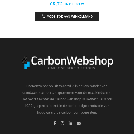
€
5,72
INCL BTW
VOEG TOE AAN WINKELMAND
Carbonwebshop uit Waalwijk, is de leverancier van
standaard carbon componenten voor de maakindustrie.
Het bedrijf achter de Carbonwebshop is Refitech, al sinds
1989 gespecialiseerd in de seriematige productie van
hoogwaardige carbon componenten.