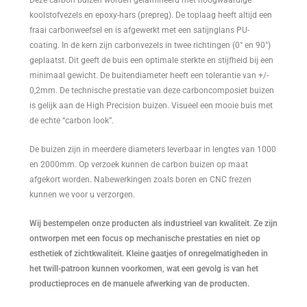
koolstofvezels en epoxy-hars (prepreg). De toplaag heeft altijd een
fraai carbonweefsel en is afgewerkt met een satijnglans PU-
coating. In de kern zijn carbonvezels in twee richtingen (0° en 90°)
geplaatst. Dit geeft de buis een optimale sterkte en stijfheid bij een
minimaal gewicht. De buitendiameter heeft een tolerantie van +/-
0,2mm. De technische prestatie van deze carboncomposiet buizen
is gelijk aan de High Precision buizen. Visueel een mooie buis met
de echte “carbon look”.
De buizen zijn in meerdere diameters leverbaar in lengtes van 1000
en 2000mm. Op verzoek kunnen de carbon buizen op maat
afgekort worden. Nabewerkingen zoals boren en CNC frezen
kunnen we voor u verzorgen.
Wij bestempelen onze producten als industrieel van kwaliteit. Ze zijn
ontworpen met een focus op mechanische prestaties en niet op
esthetiek of zichtkwaliteit. Kleine gaatjes of onregelmatigheden in
het twill-patroon kunnen voorkomen, wat een gevolg is van het
productieproces en de manuele afwerking van de producten.