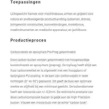
Toepassingen
Lichtgewicht frames voor machinebouw, armen en grijpers voor
robots en snelbewegende producthandling systemen, drones,
lichtgewicht constructies, buisverbindingen, modelbouw,
meetinstrumenten en medische apparatuur, en jachtbouw.
Productieproces
Carbonvezels en epoxyhars Pre-Preg gelamineerd.
Deze carbon buizen worden gelamineerd met hoogwaardige
koolstofvezels en epoxy-hars (prepreg). De toplaag heeft altijd een
fraai carbonweefsel en is afgewerkt met een hoogglans of
satijnglans PU-coating. In de kern zijn carbonvezels in twee
richtingen (0° en 90°) geplaatst. Dit geeft de buis een optimale
sterkte en stijfheid bij een minimaal gewicht. De buitendiameter
heeft een tolerantie van +/- 0,2mm. De technische prestatie van
deze carboncomposiet buizen is gelijk aan de High Precision
buizen. Visueel een mooie buis met de echte “carbon look”.