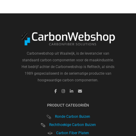
Carbonwebshop uit Waalwijk, is de leverancier van
standaard carbon componenten voor de maakindustrie.
Het bedrijf achter de Carbonwebshop is Refitech, al sinds
1989 gespecialiseerd in de seriematige productie van
hoogwaardige carbon componenten.
PRODUCT CATEGORIËN
Ronde Carbon Buizen
Rechthoekige Carbon Buizen
Carbon Fiber Platen