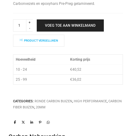
Carbonvezels en epoxyhars Pre-Preg gelamineerd.
High
Performance
VOEG TOE AAN WINKELMAND
Buis
20x17x1000mm
quantity
PRODUCT VERGELIJKEN
Hoeveelheid
Korting prijs
10 - 24
€
40,52
25 - 99
€
36,02
CATEGORIES:
RONDE CARBON BUIZEN
,
HIGH PERFORMANCE
,
CARBON
FIBER BUIZEN
,
20MM