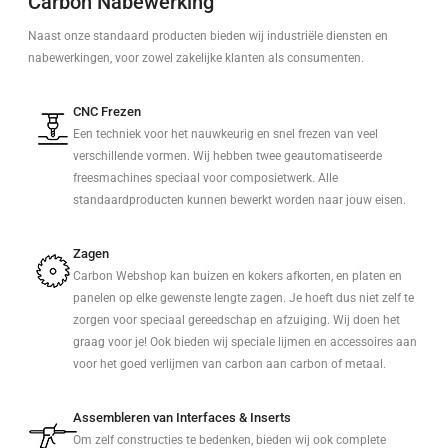
Carbon Nabewerking
Naast onze standaard producten bieden wij industriële diensten en
nabewerkingen, voor zowel zakelijke klanten als consumenten.
CNC Frezen
Een techniek voor het nauwkeurig en snel frezen van veel
verschillende vormen. Wij hebben twee geautomatiseerde
freesmachines speciaal voor composietwerk. Alle
standaardproducten kunnen bewerkt worden naar jouw eisen.
Zagen
Carbon Webshop kan buizen en kokers afkorten, en platen en
panelen op elke gewenste lengte zagen. Je hoeft dus niet zelf te
zorgen voor speciaal gereedschap en afzuiging. Wij doen het
graag voor je! Ook bieden wij speciale lijmen en accessoires aan
voor het goed verlijmen van carbon aan carbon of metaal.
Assembleren van Interfaces & Inserts
Om zelf constructies te bedenken, bieden wij ook complete