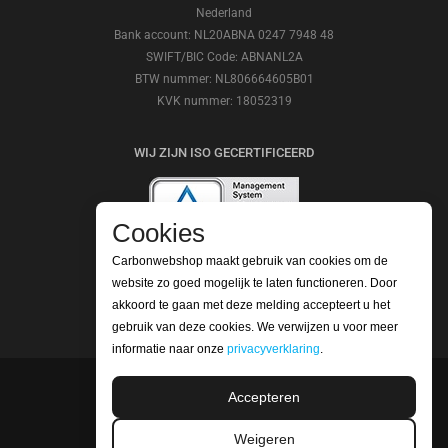
Nederland
Bank account: NL20ABNA 0247 7948 48
SWIFT/BIC Code: ABNANL2A
BTW nummer: NL806664605B01
KVK nummer: 18052319
WIJ ZIJN ISO GECERTIFICEERD
Cookies
Carbonwebshop maakt gebruik van cookies om de
BEKIJK ONZE REVIEWS
website zo goed mogelijk te laten functioneren. Door
akkoord te gaan met deze melding accepteert u het
gebruik van deze cookies. We verwijzen u voor meer
informatie naar onze
privacyverklaring
.
Accepteren
©2026 Carbonwebshop
Telefoonnummer: +31 (0) 416 561365 | Email:
Weigeren