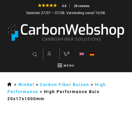
4.8
28 reviews
Gesloten 27/07 – 07/08. Verzending vanaf 10/08.
0
MENU
>
Winkel
>
Carbon Fiber Buizen
>
High
Performance
>
High Performance Buis
20x17x1000mm