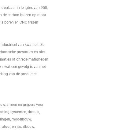
leverbaar in lengtes van 950,
n de carbon buizen op maat
ls boren en CNC frezen
dustrieel van kwaliteit. Ze
hanische prestaties en niet
e gaatjes of onregelmatigheden
n, wat een gevolg is van het
rking van de producten.
w, armen en grijpers voor
dling systemen, drones,
ndingen, modelbouw,
atuur, en jachtbouw.