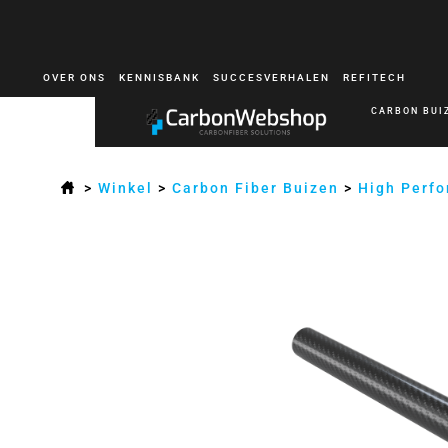
OVER ONS
KENNISBANK
SUCCESVERHALEN
REFITECH
CARBON BUI
>
Winkel
>
Carbon Fiber Buizen
>
High Perf