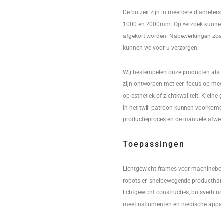
De buizen zijn in meerdere diameters 
1000 en 2000mm. Op verzoek kunne
afgekort worden. Nabewerkingen zoa
kunnen we voor u verzorgen.
Wij bestempelen onze producten als in
zijn ontworpen met een focus op mec
op esthetiek of zichtkwaliteit. Klein
in het twill-patroon kunnen voorkome
productieproces en de manuele afwe
Toepassingen
Lichtgewicht frames voor machinebou
robots en snelbewegende producthan
lichtgewicht constructies, buisverbi
meetinstrumenten en medische appar