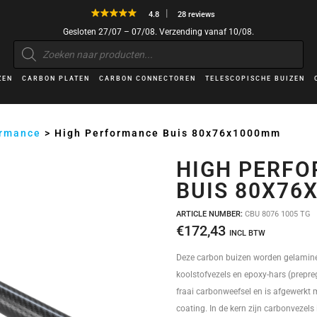
4.8
28 reviews
Gesloten 27/07 – 07/08. Verzending vanaf 10/08.
Producten
zoeken
ZEN
CARBON PLATEN
CARBON CONNECTOREN
TELESCOPISCHE BUIZEN
ormance
>
High Performance Buis 80x76x1000mm
HIGH PERF
BUIS 80X76
ARTICLE NUMBER:
CBU 8076 1005 TG
€
172,43
INCL BTW
Deze carbon buizen worden gelamin
koolstofvezels en epoxy-hars (prepreg
fraai carbonweefsel en is afgewerkt 
coating. In de kern zijn carbonvezels 