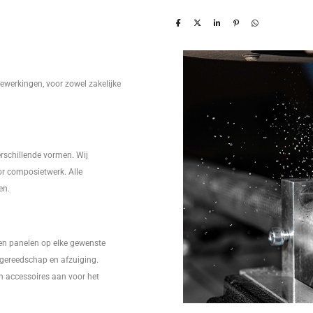
ewerkingen, voor zowel zakelijke
erschillende vormen. Wij
r composietwerk. Alle
en.
en panelen op elke gewenste
l gereedschap en afzuiging.
en accessoires aan voor het