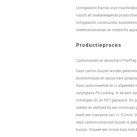
Lichtgewicht frames voor machinebou
robots en snelbewegende producthan
lichtgewicht constructies, buisverbi
meetinstrumenten en medische appar
Productieproces
Carbonvezels en epoxyhars Pre-Preg
Deze carbon buizen worden gelamin
koolstofvezels en epoxy-hars (prepreg
fraai carbonweefsel en is afgewerkt
satijnglans PU-coating. In de kern zi
richtingen (0° en 90°) geplaatst. Dit 
sterkte en stijfheid bij een minimaal
heeft een tolerantie van +/- 0,2mm. 
deze carboncomposiet buizen is geli
buizen. Visueel een mooie buis met d