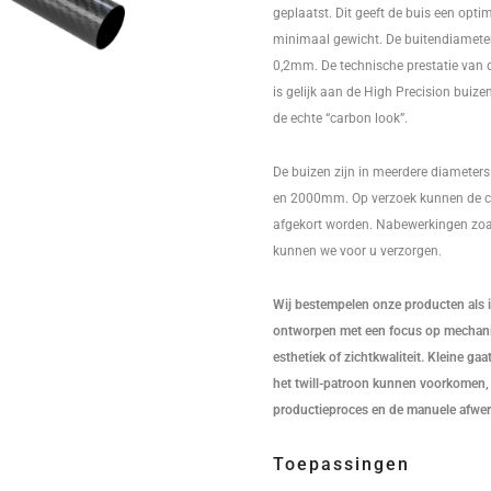
geplaatst. Dit geeft de buis een optima
minimaal gewicht. De buitendiameter 
0,2mm. De technische prestatie van
is gelijk aan de High Precision buize
de echte “carbon look”.
De buizen zijn in meerdere diameters
en 2000mm. Op verzoek kunnen de c
afgekort worden. Nabewerkingen zoa
kunnen we voor u verzorgen.
Wij bestempelen onze producten als in
ontworpen met een focus op mechanis
esthetiek of zichtkwaliteit. Kleine ga
het twill-patroon kunnen voorkomen, 
productieproces en de manuele afwer
Toepassingen