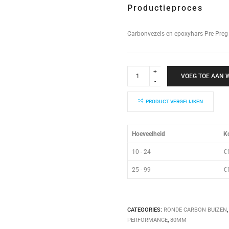
Productieproces
Carbonvezels en epoxyhars Pre-Preg
High
Performance
VOEG TOE AAN
Buis
80x76x1000mm
quantity
PRODUCT VERGELIJKEN
Hoeveelheid
Ko
10 - 24
€
25 - 99
€
CATEGORIES:
RONDE CARBON BUIZEN
PERFORMANCE
,
80MM