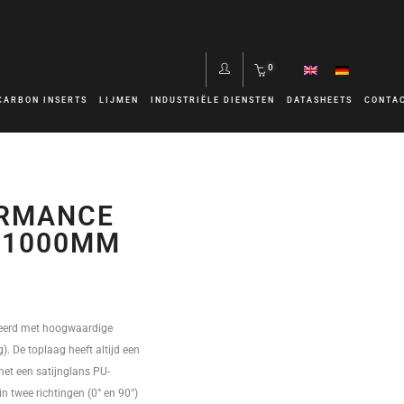
0
CARBON INSERTS
LIJMEN
INDUSTRIËLE DIENSTEN
DATASHEETS
CONTA
ORMANCE
X1000MM
eerd met hoogwaardige
). De toplaag heeft altijd een
met een satijnglans PU-
in twee richtingen (0° en 90°)