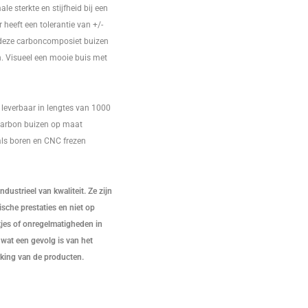
le sterkte en stijfheid bij een
heeft een tolerantie van +/-
 deze carboncomposiet buizen
n. Visueel een mooie buis met
 leverbaar in lengtes van 1000
arbon buizen op maat
ls boren en CNC frezen
dustrieel van kwaliteit. Ze zijn
che prestaties en niet op
atjes of onregelmatigheden in
wat een gevolg is van het
king van de producten.