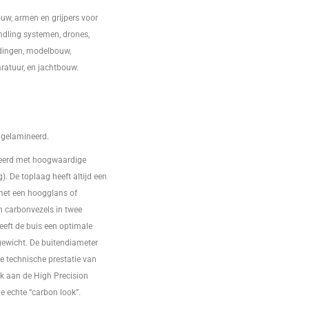
w, armen en grijpers voor
dling systemen, drones,
ndingen, modelbouw,
atuur, en jachtbouw.
 gelamineerd.
eerd met hoogwaardige
). De toplaag heeft altijd een
 met een hoogglans of
jn carbonvezels in twee
geeft de buis een optimale
 gewicht. De buitendiameter
De technische prestatie van
jk aan de High Precision
e echte “carbon look”.