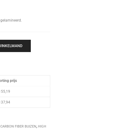
 gelamineerd.
 WINKELMAND
rting prijs
155,19
137,94
,
CARBON FIBER BUIZEN
,
HIGH