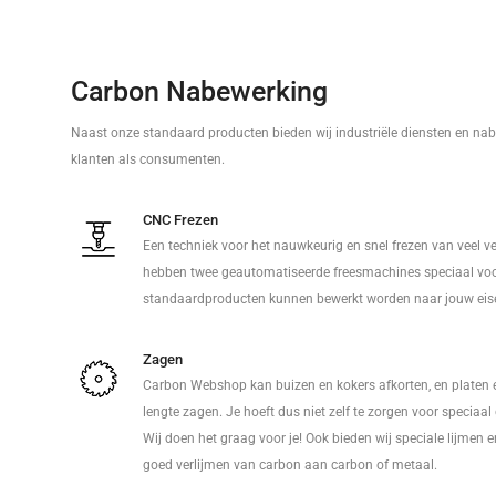
Carbon Nabewerking
Naast onze standaard producten bieden wij industriële diensten en nab
klanten als consumenten.
CNC Frezen
Een techniek voor het nauwkeurig en snel frezen van veel v
hebben twee geautomatiseerde freesmachines speciaal voo
standaardproducten kunnen bewerkt worden naar jouw eis
Zagen
Carbon Webshop kan buizen en kokers afkorten, en platen 
lengte zagen. Je hoeft dus niet zelf te zorgen voor speciaa
Wij doen het graag voor je! Ook bieden wij speciale lijmen 
goed verlijmen van carbon aan carbon of metaal.