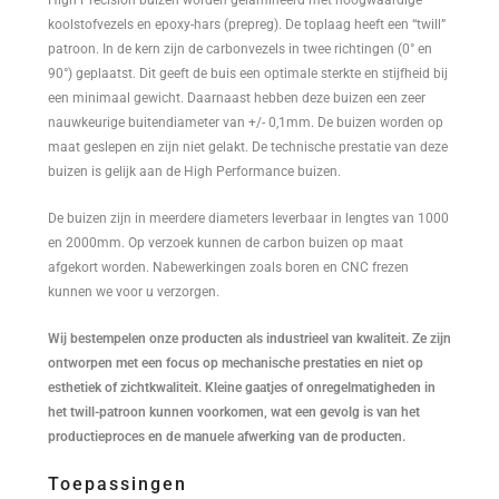
was:
is:
koolstofvezels en epoxy-hars (prepreg). De toplaag heeft een “twill”
€50,10.
€35,07.
patroon. In de kern zijn de carbonvezels in twee richtingen (0° en
90°) geplaatst. Dit geeft de buis een optimale sterkte en stijfheid bij
een minimaal gewicht. Daarnaast hebben deze buizen een zeer
nauwkeurige buitendiameter van +/- 0,1mm. De buizen worden op
maat geslepen en zijn niet gelakt. De technische prestatie van deze
buizen is gelijk aan de High Performance buizen.
De buizen zijn in meerdere diameters leverbaar in lengtes van 1000
en 2000mm. Op verzoek kunnen de carbon buizen op maat
afgekort worden. Nabewerkingen zoals boren en CNC frezen
kunnen we voor u verzorgen.
Wij bestempelen onze producten als industrieel van kwaliteit. Ze zijn
ontworpen met een focus op mechanische prestaties en niet op
esthetiek of zichtkwaliteit. Kleine gaatjes of onregelmatigheden in
het twill-patroon kunnen voorkomen, wat een gevolg is van het
productieproces en de manuele afwerking van de producten.
Toepassingen