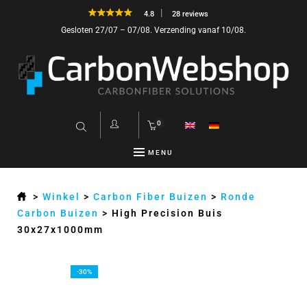
4.8
28 reviews
Gesloten 27/07 – 07/08. Verzending vanaf 10/08.
0
MENU
>
Winkel
>
Carbon Fiber Buizen
>
Ronde
Carbon Buizen
>
High Precision Buis
30x27x1000mm
-30%