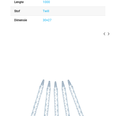
Lengte
1000
Stof
Twill
Dimensie
30×27