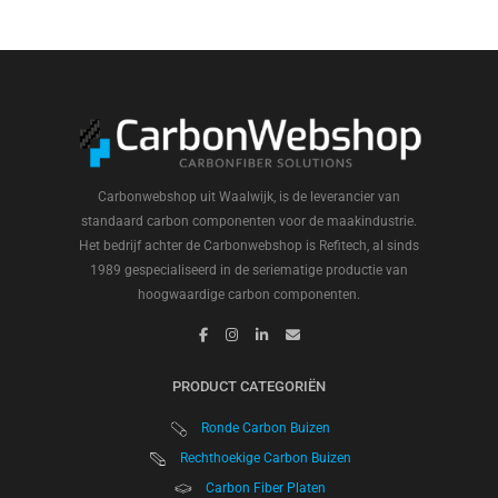
Carbonwebshop uit Waalwijk, is de leverancier van
standaard carbon componenten voor de maakindustrie.
Het bedrijf achter de Carbonwebshop is Refitech, al sinds
1989 gespecialiseerd in de seriematige productie van
hoogwaardige carbon componenten.
PRODUCT CATEGORIËN
Ronde Carbon Buizen
Rechthoekige Carbon Buizen
Carbon Fiber Platen