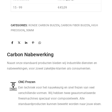
15 - 99
€
45,09
CATEGORIES:
RONDE CARBON BUIZEN
,
CARBON FIBER BUIZEN
,
HIGH
PRECISION
,
30MM
Carbon Nabewerking
Naast onze standaard producten bieden wij industriële diensten en
nabewerkingen, voor zowel zakelijke klanten als consumenten.
CNC Frezen
Een techniek voor het nauwkeurig en snel frezen van veel
verschillende vormen. Wij hebben twee geautomatiseerde
freesmachines speciaal voor composietwerk. Alle
standaardproducten kunnen bewerkt worden naar jouw eisen.