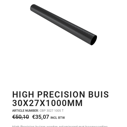
HIGH PRECISION BUIS
30X27X1000MM
ARTICLE NUMBER:
CBP 3027 1005 T
Oorspronkelijke
Huidige
€
50,10
€
35,07
INCL BTW
prijs
prijs
High Precision buizen worden gelamineerd met hoogwaardige