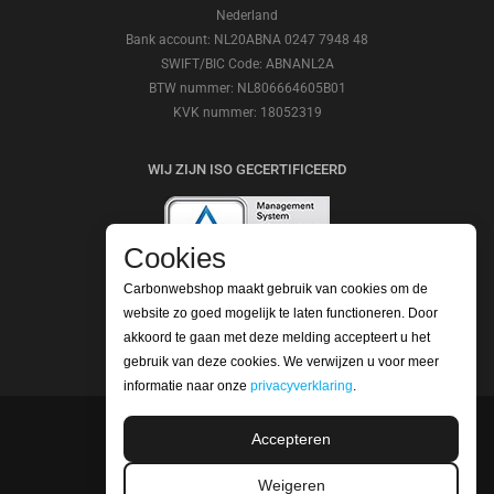
Nederland
Bank account: NL20ABNA 0247 7948 48
SWIFT/BIC Code: ABNANL2A
BTW nummer: NL806664605B01
KVK nummer: 18052319
WIJ ZIJN ISO GECERTIFICEERD
Cookies
Carbonwebshop maakt gebruik van cookies om de
BEKIJK ONZE REVIEWS
website zo goed mogelijk te laten functioneren. Door
akkoord te gaan met deze melding accepteert u het
gebruik van deze cookies. We verwijzen u voor meer
informatie naar onze
privacyverklaring
.
Accepteren
©2026 Carbonwebshop
Telefoonnummer: +31 (0) 416 561365 | Email:
Weigeren