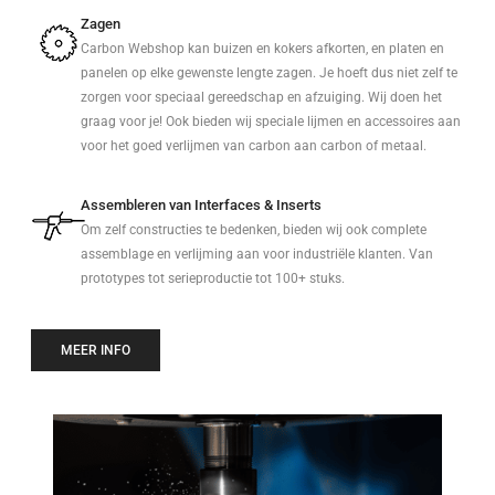
Zagen
Carbon Webshop kan buizen en kokers afkorten, en platen en
panelen op elke gewenste lengte zagen. Je hoeft dus niet zelf te
zorgen voor speciaal gereedschap en afzuiging. Wij doen het
graag voor je! Ook bieden wij speciale lijmen en accessoires aan
voor het goed verlijmen van carbon aan carbon of metaal.
Assembleren van Interfaces & Inserts
Om zelf constructies te bedenken, bieden wij ook complete
assemblage en verlijming aan voor industriële klanten. Van
prototypes tot serieproductie tot 100+ stuks.
MEER INFO