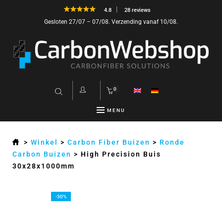
4.8
28 reviews
Gesloten 27/07 – 07/08. Verzending vanaf 10/08.
0
MENU
>
Winkel
>
Carbon Fiber Buizen
>
Ronde
Carbon Buizen
>
High Precision Buis
30x28x1000mm
-30%