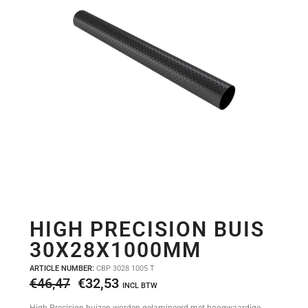
HIGH PRECISION BUIS
30X28X1000MM
ARTICLE NUMBER:
CBP 3028 1005 T
Oorspronkelijke
Huidige
€
46,47
€
32,53
INCL BTW
prijs
prijs
High Precision buizen worden gelamineerd met hoogwaardige