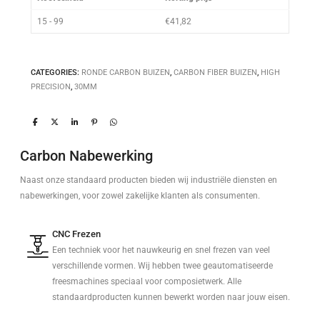
15 - 99
€
41,82
CATEGORIES:
RONDE CARBON BUIZEN
,
CARBON FIBER BUIZEN
,
HIGH
PRECISION
,
30MM
Carbon Nabewerking
Naast onze standaard producten bieden wij industriële diensten en
nabewerkingen, voor zowel zakelijke klanten als consumenten.
CNC Frezen
Een techniek voor het nauwkeurig en snel frezen van veel
verschillende vormen. Wij hebben twee geautomatiseerde
freesmachines speciaal voor composietwerk. Alle
standaardproducten kunnen bewerkt worden naar jouw eisen.