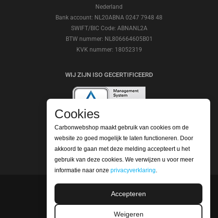
Nederland
Bank account: NL20ABNA 0247 7948 48
SWIFT/BIC Code: ABNANL2A
BTW nummer: NL806664605B01
KVK nummer: 18052319
WIJ ZIJN ISO GECERTIFICEERD
Cookies
Carbonwebshop maakt gebruik van cookies om de
BEKIJK ONZE REVIEWS
website zo goed mogelijk te laten functioneren. Door
akkoord te gaan met deze melding accepteert u het
gebruik van deze cookies. We verwijzen u voor meer
informatie naar onze
privacyverklaring
.
Accepteren
©2026 Carbonwebshop
Telefoonnummer: +31 (0) 416 561365 | Email:
Weigeren