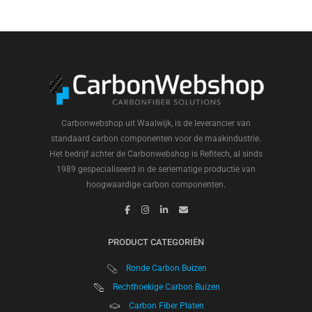
Carbonwebshop uit Waalwijk, is de leverancier van
standaard carbon componenten voor de maakindustrie.
Het bedrijf achter de Carbonwebshop is Refitech, al sinds
1989 gespecialiseerd in de seriematige productie van
hoogwaardige carbon componenten.
PRODUCT CATEGORIËN
Ronde Carbon Buizen
Rechthoekige Carbon Buizen
Carbon Fiber Platen