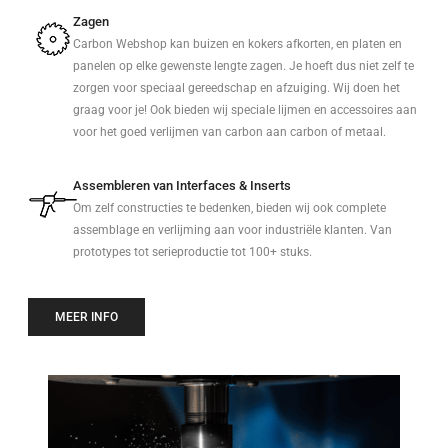
Zagen
Carbon Webshop kan buizen en kokers afkorten, en platen en
panelen op elke gewenste lengte zagen. Je hoeft dus niet zelf te
zorgen voor speciaal gereedschap en afzuiging. Wij doen het
graag voor je! Ook bieden wij speciale lijmen en accessoires aan
voor het goed verlijmen van carbon aan carbon of metaal.
Assembleren van Interfaces & Inserts
Om zelf constructies te bedenken, bieden wij ook complete
assemblage en verlijming aan voor industriële klanten. Van
prototypes tot serieproductie tot 100+ stuks.
MEER INFO