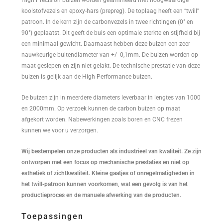
was:
is:
koolstofvezels en epoxy-hars (prepreg). De toplaag heeft een “twill”
€46,47.
€32,53.
patroon. In de kern zijn de carbonvezels in twee richtingen (0° en
90°) geplaatst. Dit geeft de buis een optimale sterkte en stijfheid bij
een minimaal gewicht. Daarnaast hebben deze buizen een zeer
nauwkeurige buitendiameter van +/- 0,1mm. De buizen worden op
maat geslepen en zijn niet gelakt. De technische prestatie van deze
buizen is gelijk aan de High Performance buizen.
De buizen zijn in meerdere diameters leverbaar in lengtes van 1000
en 2000mm. Op verzoek kunnen de carbon buizen op maat
afgekort worden. Nabewerkingen zoals boren en CNC frezen
kunnen we voor u verzorgen.
Wij bestempelen onze producten als industrieel van kwaliteit. Ze zijn
ontworpen met een focus op mechanische prestaties en niet op
esthetiek of zichtkwaliteit. Kleine gaatjes of onregelmatigheden in
het twill-patroon kunnen voorkomen, wat een gevolg is van het
productieproces en de manuele afwerking van de producten.
Toepassingen