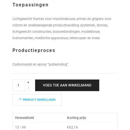
Toepassingen
Lichtgewicht frames voor machinebouw, armen en grijpers voor
robots en snelbewegende producthandling systemen, drones,
lichtgewicht constructies, buisverbindingen, modelbouw,
instrumenten, medische apparatuur, telescopen en meer.
Productieproces
Carbonvezel en epoxy “pullwinding”.
Industrial
Performance
VOEG TOE AAN WINKELMAND
Buis
20x18x2000mm
quantity
PRODUCT VERGELIJKEN
Hoeveelheid
Korting prijs
15 - 99
€
62,14