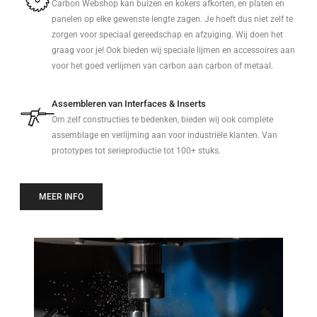
Carbon Webshop kan buizen en kokers afkorten, en platen en
panelen op elke gewenste lengte zagen. Je hoeft dus niet zelf te
zorgen voor speciaal gereedschap en afzuiging. Wij doen het
graag voor je! Ook bieden wij speciale lijmen en accessoires aan
voor het goed verlijmen van carbon aan carbon of metaal.
Assembleren van Interfaces & Inserts
Om zelf constructies te bedenken, bieden wij ook complete
assemblage en verlijming aan voor industriële klanten. Van
prototypes tot serieproductie tot 100+ stuks.
MEER INFO