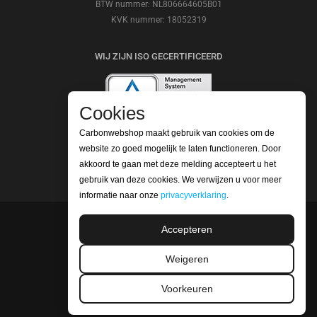
BTW nummer: NL806664605B01
KVK nummer: 18052319
WIJ ZIJN ISO GECERTIFICEERD
Cookies
Carbonwebshop maakt gebruik van cookies om de
BEKIJK ONZE REVIEWS
website zo goed mogelijk te laten functioneren. Door
akkoord te gaan met deze melding accepteert u het
gebruik van deze cookies. We verwijzen u voor meer
informatie naar onze
privacyverklaring
.
Accepteren
©2026 Carbonwebshop
Telefoonnummer: +31 (0) 416 561365 | Email:
Weigeren
info@carbonwebshop.nl
Voorkeuren