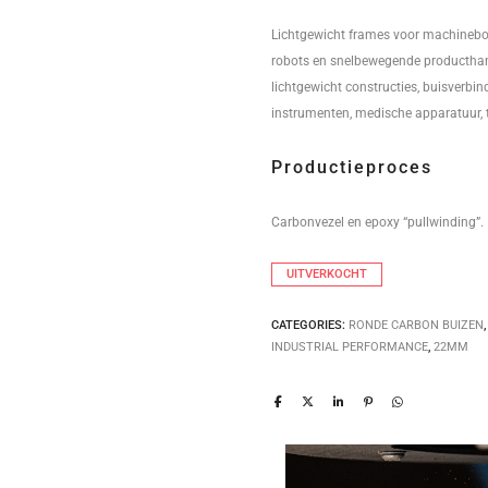
Lichtgewicht frames voor machinebou
robots en snelbewegende producthan
lichtgewicht constructies, buisverbi
instrumenten, medische apparatuur, 
Productieproces
Carbonvezel en epoxy “pullwinding”.
UITVERKOCHT
CATEGORIES:
RONDE CARBON BUIZEN
INDUSTRIAL PERFORMANCE
,
22MM