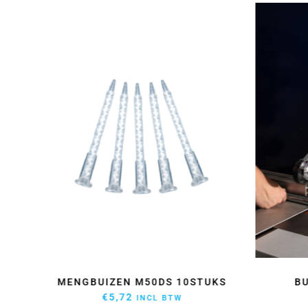
50ML
MENGBUIZEN M50DS 10STUKS
B
€
5,72
INCL BTW