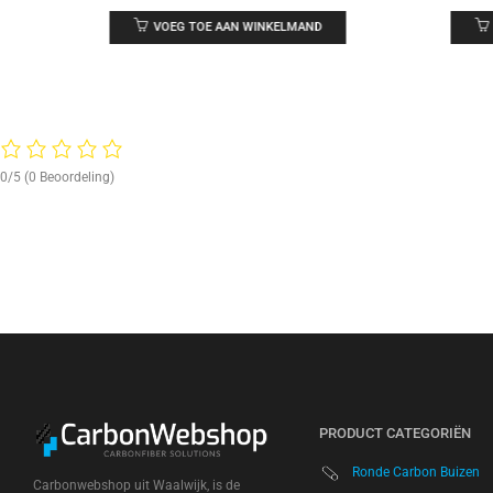
VOEG TOE AAN WINKELMAND
0/5
(0 Beoordeling)
PRODUCT CATEGORIËN
Ronde Carbon Buizen
Carbonwebshop uit Waalwijk, is de