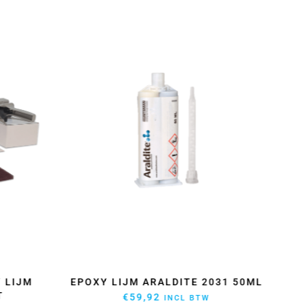
 LIJM
EPOXY LIJM ARALDITE 2031 50ML
M
T
€
59,92
INCL BTW