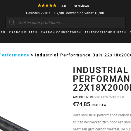
4.8
28 reviews
Gesloten 27/07 – 07/08. Verzending vanaf 10/08.
Producten
zoeken
ZEN
CARBON PLATEN
CARBON CONNECTOREN
TELESCOPISCHE BUIZEN
 Performance
>
Industrial Performance Buis 22x18x20
INDUSTRIAL
PERFORMAN
22X18X200
ARTICLE NUMBER:
CBW 2218 2000
€
74,85
INCL BTW
Deze Industrial performance carbon b
stijf en kenmerken zich door een indus
heeft een grof carbon weefsel. De bui