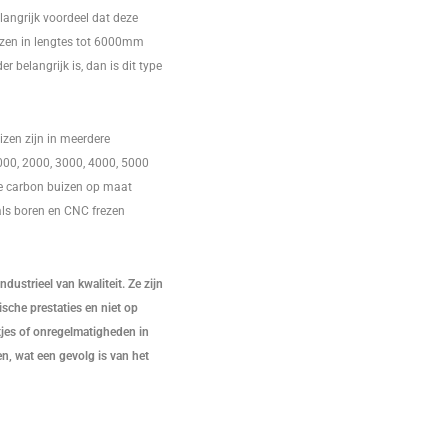
langrijk voordeel dat deze
zen in lengtes tot 6000mm
der belangrijk is, dan is dit type
zen zijn in meerdere
000, 2000, 3000, 4000, 5000
 carbon buizen op maat
ls boren en CNC frezen
dustrieel van kwaliteit. Ze zijn
che prestaties en niet op
atjes of onregelmatigheden in
, wat een gevolg is van het