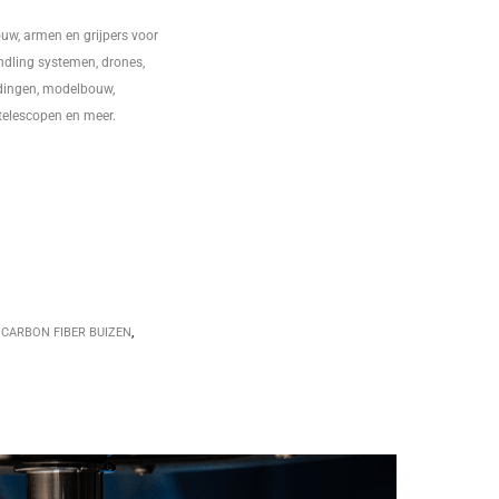
w, armen en grijpers voor
dling systemen, drones,
ndingen, modelbouw,
telescopen en meer.
,
CARBON FIBER BUIZEN
,