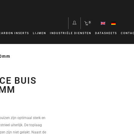
0
CARBON INSERTS
LIJMEN
INDUSTRIËLE DIENSTEN
DATASHEETS
CONTA
00mm
CE BUIS
0MM
uizen zijn optimaal sterk en
trieel uiterlijk. De toplaag
zen zijn niet gelakt. Naast de