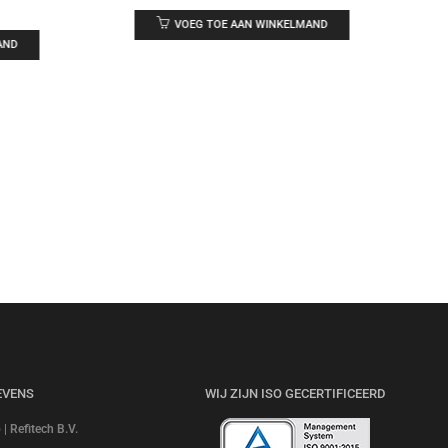
VOEG TOE AAN WINKELMAND
AND
EVENS
WIJ ZIJN ISO GECERTIFICEERD
 Refitech B.V.