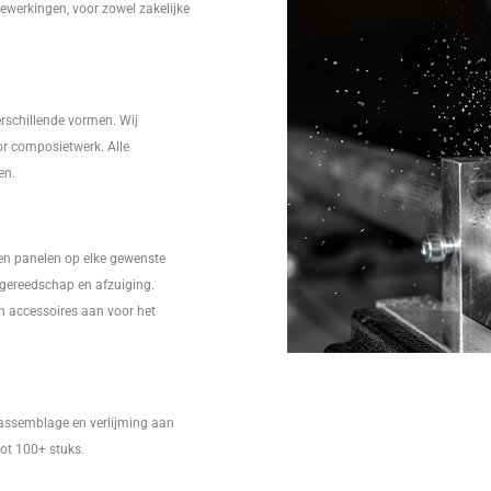
ewerkingen, voor zowel zakelijke
erschillende vormen. Wij
r composietwerk. Alle
en.
en panelen op elke gewenste
l gereedschap en afzuiging.
en accessoires aan voor het
 assemblage en verlijming aan
tot 100+ stuks.