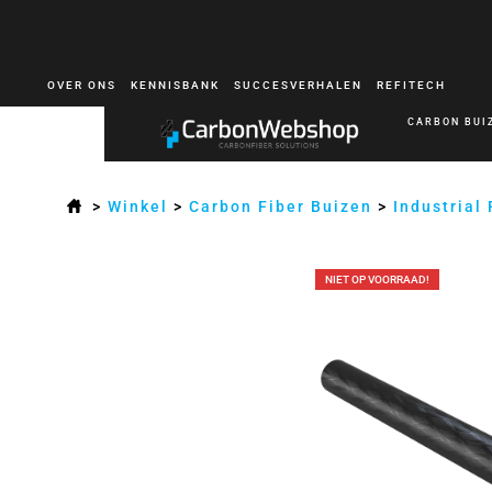
OVER ONS
KENNISBANK
SUCCESVERHALEN
REFITECH
CARBON BUI
>
Winkel
>
Carbon Fiber Buizen
>
Industrial
NIET OP VOORRAAD!