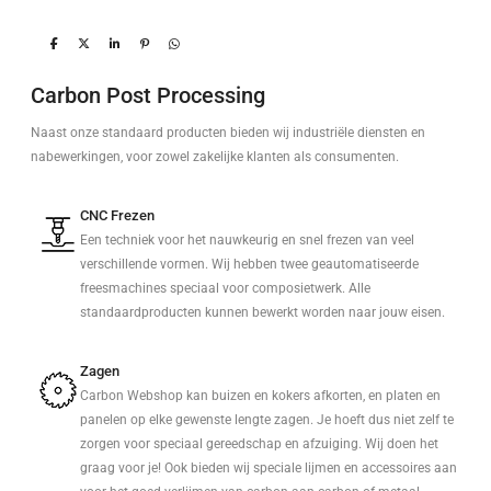
Carbon Post Processing
Naast onze standaard producten bieden wij industriële diensten en
nabewerkingen, voor zowel zakelijke klanten als consumenten.
CNC Frezen
Een techniek voor het nauwkeurig en snel frezen van veel
verschillende vormen. Wij hebben twee geautomatiseerde
freesmachines speciaal voor composietwerk. Alle
standaardproducten kunnen bewerkt worden naar jouw eisen.
Zagen
Carbon Webshop kan buizen en kokers afkorten, en platen en
panelen op elke gewenste lengte zagen. Je hoeft dus niet zelf te
zorgen voor speciaal gereedschap en afzuiging. Wij doen het
graag voor je! Ook bieden wij speciale lijmen en accessoires aan