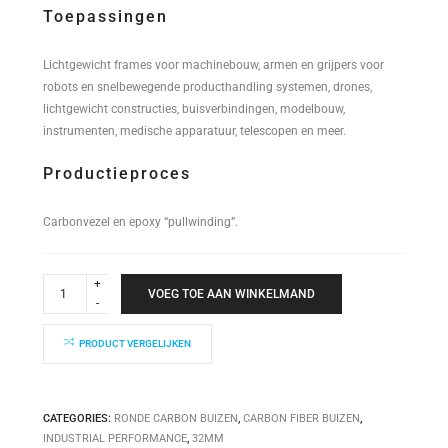
Toepassingen
Lichtgewicht frames voor machinebouw, armen en grijpers voor
robots en snelbewegende producthandling systemen, drones,
lichtgewicht constructies, buisverbindingen, modelbouw,
instrumenten, medische apparatuur, telescopen en meer.
Productieproces
Carbonvezel en epoxy “pullwinding”.
Industrial
Performance
VOEG TOE AAN WINKELMAND
Buis
32x28x3000mm
quantity
PRODUCT VERGELIJKEN
CATEGORIES:
RONDE CARBON BUIZEN
,
CARBON FIBER BUIZEN
,
INDUSTRIAL PERFORMANCE
,
32MM