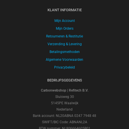
KLANT INFORMATIE
Mijn Account
Mijn Orders
Retourneren & Restitutie
Verzending & Levering
Betalingsmethoden
Algemene Voorwaarden
Privacybeleid
BEDRIJFSGEGEVENS
Carbonwebshop | Refitech B.V.
Sluisweg 30
5145PE Waalwijk
Nederland
Bank account: NL20ABNA 0247 7948 48
SWIFT/BIC Code: ABNANL2A
BTW nummer: NL806664605B01