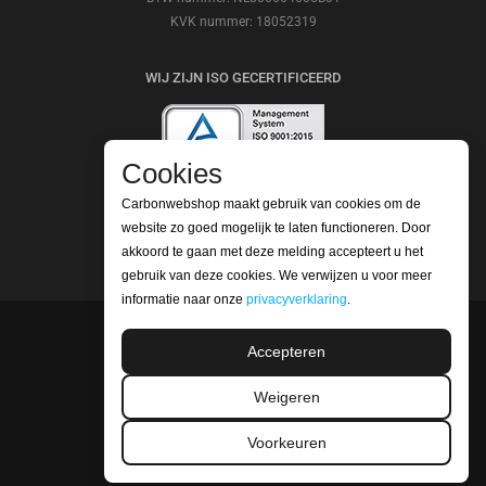
KVK nummer: 18052319
WIJ ZIJN ISO GECERTIFICEERD
Cookies
Carbonwebshop maakt gebruik van cookies om de
BEKIJK ONZE REVIEWS
website zo goed mogelijk te laten functioneren. Door
akkoord te gaan met deze melding accepteert u het
gebruik van deze cookies. We verwijzen u voor meer
informatie naar onze
privacyverklaring
.
©2026 Carbonwebshop
Accepteren
Telefoonnummer: +31 (0) 416 561365 | Email:
Weigeren
info@carbonwebshop.nl
Voorkeuren