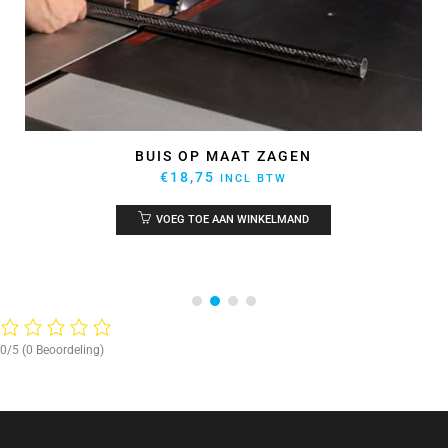
EPOXY LIJM ARALDITE 2031 50ML
€
59,92
INCL BTW
VOEG TOE AAN WINKELMAND
0/5
(0 Beoordeling)