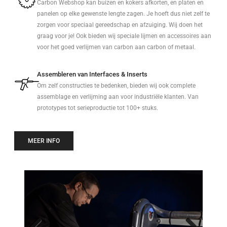
Carbon Webshop kan buizen en kokers afkorten, en platen en
panelen op elke gewenste lengte zagen. Je hoeft dus niet zelf te
zorgen voor speciaal gereedschap en afzuiging. Wij doen het
graag voor je! Ook bieden wij speciale lijmen en accessoires aan
voor het goed verlijmen van carbon aan carbon of metaal.
Assembleren van Interfaces & Inserts
Om zelf constructies te bedenken, bieden wij ook complete
assemblage en verlijming aan voor industriële klanten. Van
prototypes tot serieproductie tot 100+ stuks.
MEER INFO