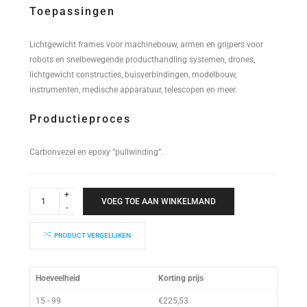
Toepassingen
Lichtgewicht frames voor machinebouw, armen en grijpers voor
robots en snelbewegende producthandling systemen, drones,
lichtgewicht constructies, buisverbindingen, modelbouw,
instrumenten, medische apparatuur, telescopen en meer.
Productieproces
Carbonvezel en epoxy “pullwinding”.
Industrial
Performance
VOEG TOE AAN WINKELMAND
Buis
60x56x2000mm
quantity
PRODUCT VERGELIJKEN
Hoeveelheid
Korting prijs
15 - 99
€
225,53