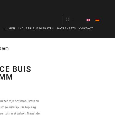
S
LIJMEN
INDUSTRIËLE DIENSTEN
DATASHEETS
CONTACT
00mm
CE BUIS
0MM
uizen zijn optimaal sterk en
trieel uiterlijk. De toplaag
zen zijn niet gelakt. Naast de