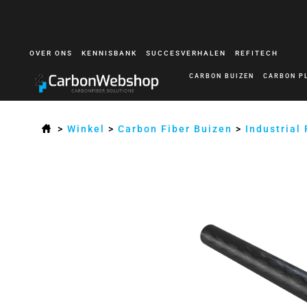
OVER ONS
KENNISBANK
SUCCESVERHALEN
REFITECH
CARBON BUIZEN
CARBON P
>
Winkel
>
Carbon Fiber Buizen
>
Industrial