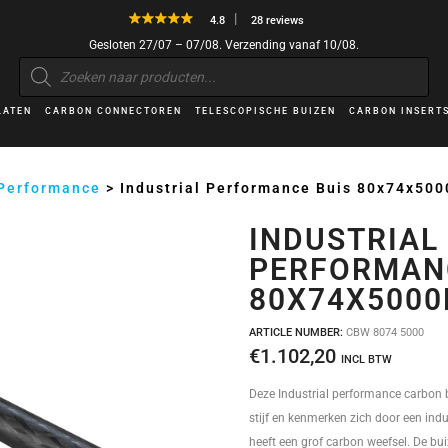
4.8
28 reviews
Gesloten 27/07 – 07/08. Verzending vanaf 10/08.
Producten
zoeken
LATEN
CARBON CONNECTOREN
TELESCOPISCHE BUIZEN
CARBON INSERT
 Performance
>
Industrial Performance Buis 80x74x50
INDUSTRIAL
PERFORMAN
80X74X500
ARTICLE NUMBER:
CBW 8074 5000
€
1.102,20
INCL BTW
Deze Industrial performance carbon b
stijf en kenmerken zich door een indus
heeft een grof carbon weefsel. De bui