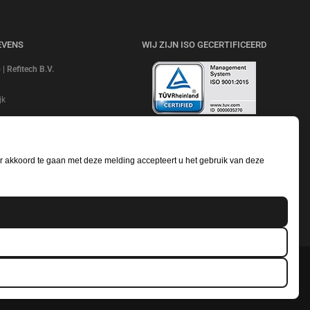
EVENS
WIJ ZIJN ISO GECERTIFICEERD
 Refitech B.V.
jk
 NL20ABNA 0247 7948 48
BEKIJK ONZE REVIEWS
e: ABNANL2A
 akkoord te gaan met deze melding accepteert u het gebruik van deze
NL806664605B01
18052319