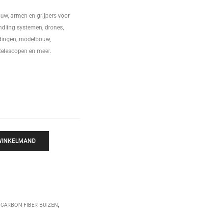
w, armen en grijpers voor
dling systemen, drones,
ndingen, modelbouw,
telescopen en meer.
 WINKELMAND
,
CARBON FIBER BUIZEN
,