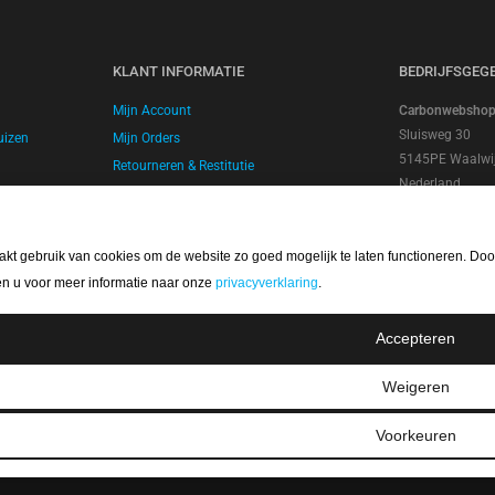
KLANT INFORMATIE
BEDRIJFSGEG
Mijn Account
Carbonwebshop |
Sluisweg 30
uizen
Mijn Orders
5145PE Waalwi
Retourneren & Restitutie
Nederland
Verzending & Levering
Bank account:
Betalingsmethoden
SWIFT/BIC Cod
Algemene Voorwaarden
 gebruik van cookies om de website zo goed mogelijk te laten functioneren. Door
BTW nummer: 
Privacybeleid
KVK nummer: 
en u voor meer informatie naar onze
privacyverklaring
.
Accepteren
Weigeren
Voorkeuren
Telefoonnummer: +31 (0) 416 561365 | Email:
info@carbonwebshop.nl