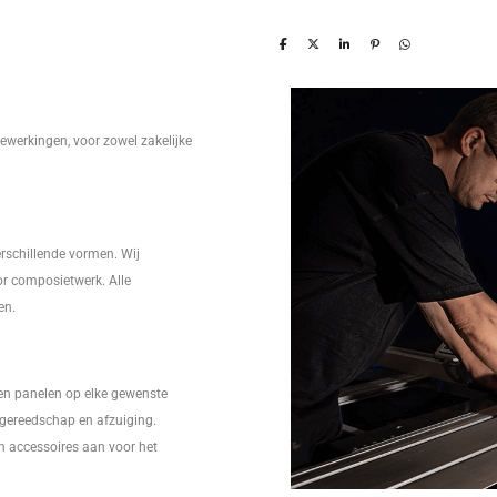
ewerkingen, voor zowel zakelijke
erschillende vormen. Wij
r composietwerk. Alle
en.
en panelen op elke gewenste
l gereedschap en afzuiging.
en accessoires aan voor het