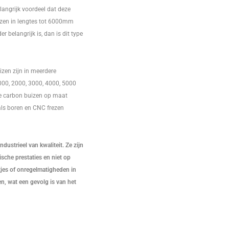
langrijk voordeel dat deze
zen in lengtes tot 6000mm
der belangrijk is, dan is dit type
zen zijn in meerdere
000, 2000, 3000, 4000, 5000
 carbon buizen op maat
ls boren en CNC frezen
dustrieel van kwaliteit. Ze zijn
che prestaties en niet op
atjes of onregelmatigheden in
, wat een gevolg is van het