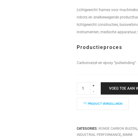
Lichtgewicht frames voor machinebou
robots en snelbewegende producthan
lichtgewicht constructies, buisverbi
instrumenten, medische apparatuur, 
Productieproces
Carbonvezel en epoxy “pullwinding”.
Industrial
Performance
VOEG TOE AAN
Buis
80x74x5000mm
quantity
PRODUCT VERGELIJKEN
CATEGORIES:
RONDE CARBON BUIZEN
INDUSTRIAL PERFORMANCE
,
80MM