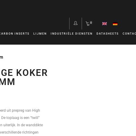
0
CARBON INSERTS
LIJMEN
INDUSTRIËLE DIENSTEN
DATASHEETS
CONTA
mm
GE KOKER
0MM
erd uit prepreg van High
De toplaag is een “twill”
 uiterlijk. In de wanddikte
 verschillende richtingen