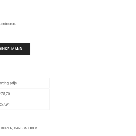
lamineren.
 WINKELMAND
rting prijs
275,70
257,91
 BUIZEN
,
CARBON FIBER