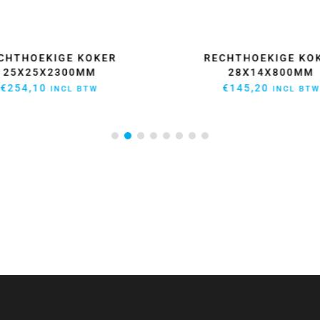
CHTHOEKIGE KOKER
RECHTHOEKIGE KO
25X25X2300MM
28X14X800MM
€
254,10
€
145,20
INCL BTW
INCL BTW