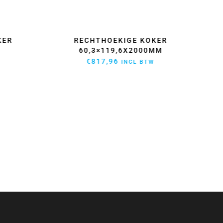
KER
RECHTHOEKIGE KOKER
HIG
60,3×119,6X2000MM
€
817,96
INCL BTW