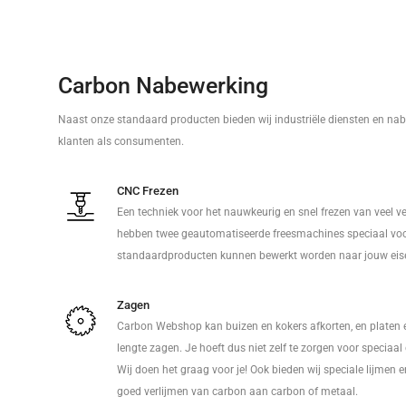
Carbon Nabewerking
Naast onze standaard producten bieden wij industriële diensten en nab
klanten als consumenten.
CNC Frezen
Een techniek voor het nauwkeurig en snel frezen van veel v
hebben twee geautomatiseerde freesmachines speciaal voo
standaardproducten kunnen bewerkt worden naar jouw eis
Zagen
Carbon Webshop kan buizen en kokers afkorten, en platen 
lengte zagen. Je hoeft dus niet zelf te zorgen voor speciaa
Wij doen het graag voor je! Ook bieden wij speciale lijmen 
goed verlijmen van carbon aan carbon of metaal.