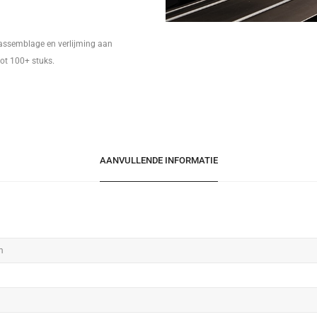
 assemblage en verlijming aan
tot 100+ stuks.
AANVULLENDE INFORMATIE
m