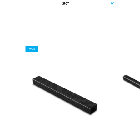
Stof
Twill
-25%