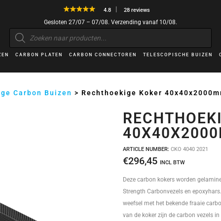
4.8
28 reviews
Gesloten 27/07 – 07/08. Verzending vanaf 10/08.
Producten
zoeken
ZEN
CARBON PLATEN
CARBON CONNECTOREN
TELESCOPISCHE BUIZEN
ige Carbon Buizen
>
Rechthoekige Koker 40x40x2000
RECHTHOEKI
40X40X200
ARTICLE NUMBER:
CKO 4040 2021
€
296,45
INCL BTW
Deze carbon kokers worden gelamine
Strength Carbonvezels en epoxyhars. 
weefsel met het bekende fraaie carbon
van de koker zijn de carbon vezels in