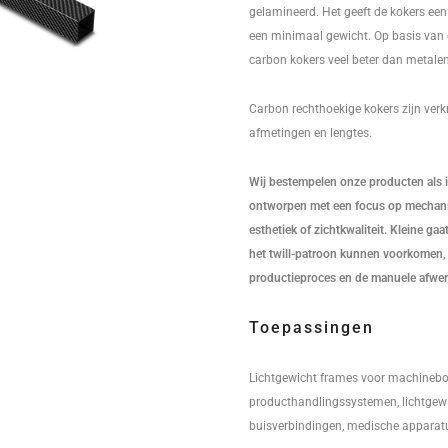
gelamineerd. Het geeft de kokers een u
een minimaal gewicht. Op basis van 
carbon kokers veel beter dan metalen
Carbon rechthoekige kokers zijn verkr
afmetingen en lengtes.
Wij bestempelen onze producten als in
ontworpen met een focus op mechanis
esthetiek of zichtkwaliteit. Kleine ga
het twill-patroon kunnen voorkomen, 
productieproces en de manuele afwer
Toepassingen
Lichtgewicht frames voor machineb
producthandlingssystemen, lichtgewi
buisverbindingen, medische apparat