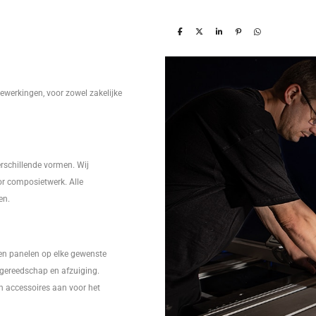
ewerkingen, voor zowel zakelijke
erschillende vormen. Wij
r composietwerk. Alle
en.
en panelen op elke gewenste
l gereedschap en afzuiging.
en accessoires aan voor het