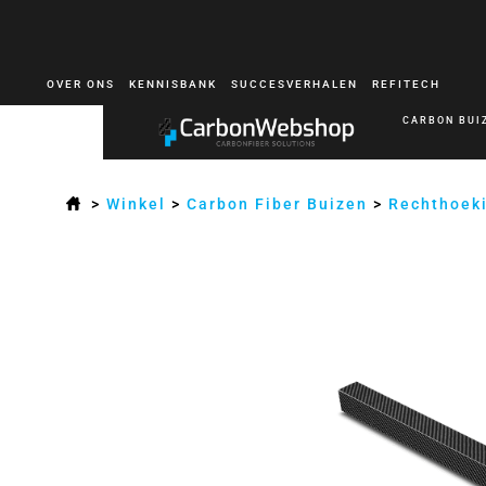
OVER ONS
KENNISBANK
SUCCESVERHALEN
REFITECH
CARBON BUI
>
Winkel
>
Carbon Fiber Buizen
>
Rechthoek