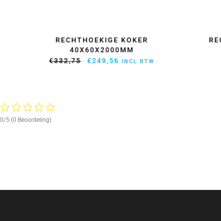
RECHTHOEKIGE KOKER
RE
40X60X2000MM
OORSPRONKELIJKE
HUIDIGE
€
332,75
€
249,56
INCL BTW
PRIJS
PRIJS
WAS:
IS:
€332,75.
€249,56.
0/5
(0 Beoordeling)