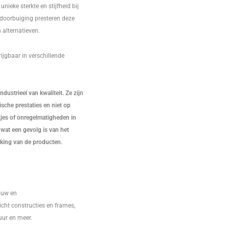
nieke sterkte en stijfheid bij
doorbuiging presteren deze
 alternatieven.
ijgbaar in verschillende
dustrieel van kwaliteit. Ze zijn
che prestaties en niet op
atjes of onregelmatigheden in
wat een gevolg is van het
king van de producten.
ouw en
cht constructies en frames,
uur en meer.