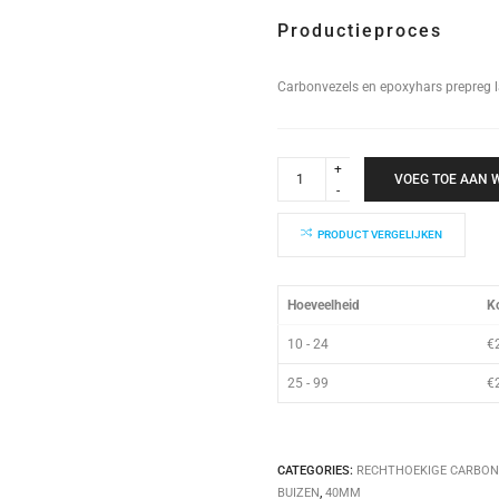
Productieproces
Carbonvezels en epoxyhars prepreg 
Rechthoekige
Koker
VOEG TOE AAN
40x40x2000mm
quantity
PRODUCT VERGELIJKEN
Hoeveelheid
Ko
10 - 24
€
25 - 99
€
CATEGORIES:
RECHTHOEKIGE CARBON
BUIZEN
,
40MM