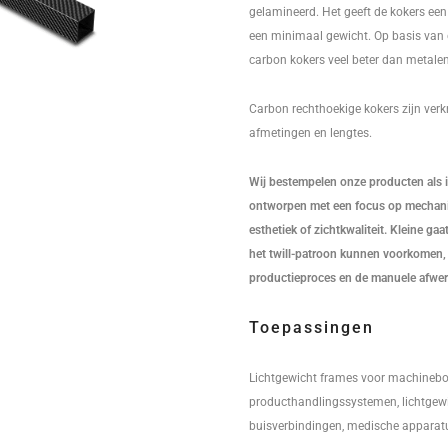
gelamineerd. Het geeft de kokers een u
een minimaal gewicht. Op basis van 
carbon kokers veel beter dan metalen
Carbon rechthoekige kokers zijn verkr
afmetingen en lengtes.
Wij bestempelen onze producten als in
ontworpen met een focus op mechanis
esthetiek of zichtkwaliteit. Kleine ga
het twill-patroon kunnen voorkomen, 
productieproces en de manuele afwer
Toepassingen
Lichtgewicht frames voor machineb
producthandlingssystemen, lichtgewi
buisverbindingen, medische apparat