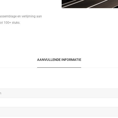
 assemblage en verlijming aan
tot 100+ stuks.
AANVULLENDE INFORMATIE
m