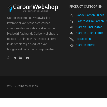
PRODUCT CATEGORIËN
Ronde Carbon Buizen
Carbonwebshop uit Waalwijk, is de
Rechthoekige Carbon B
leverancier van standaard carbon
Carbon Fiber Platen
componenten voor de maakindustrie.
Carbon Connectoren
Het bedrijf achter de Carbonwebshop is
Refitech, al sinds 1989 gespecialiseerd
Telescopen
in de seriematige productie van
Carbon Inserts
hoogwaardige carbon componenten.
©2026 Carbonwebshop