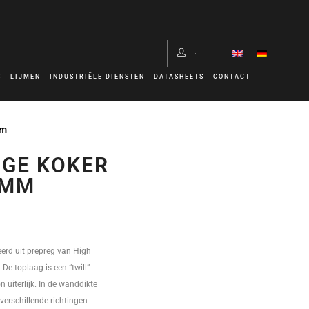
S
LIJMEN
INDUSTRIËLE DIENSTEN
DATASHEETS
CONTACT
mm
GE KOKER
0MM
erd uit prepreg van High
De toplaag is een “twill”
 uiterlijk. In de wanddikte
 verschillende richtingen