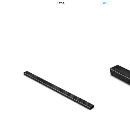
Stof
Twill
-25%