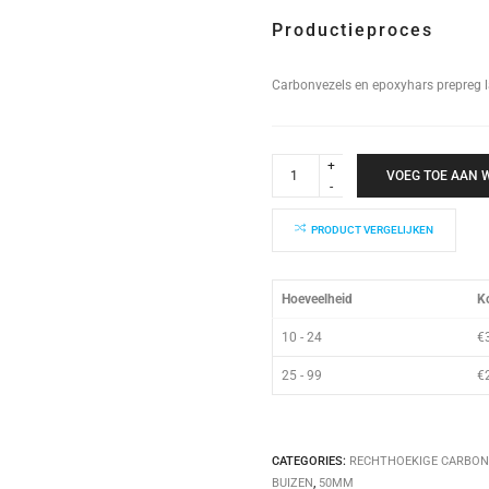
Productieproces
Carbonvezels en epoxyhars prepreg 
Rechthoekige
Koker
VOEG TOE AAN
50x50x2000mm
quantity
PRODUCT VERGELIJKEN
Hoeveelheid
Ko
10 - 24
€
25 - 99
€
CATEGORIES:
RECHTHOEKIGE CARBON
BUIZEN
,
50MM