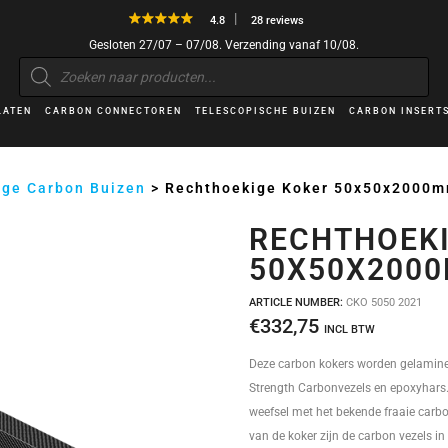
4.8
28 reviews
Gesloten 27/07 – 07/08. Verzending vanaf 10/08.
Producten
zoeken
LATEN
CARBON CONNECTOREN
TELESCOPISCHE BUIZEN
CARBON INSERT
ige Carbon Buizen
>
Rechthoekige Koker 50x50x2000
RECHTHOEKI
50X50X200
ARTICLE NUMBER:
CKO 5050 2021
€
332,75
INCL BTW
Deze carbon kokers worden gelamine
Strength Carbonvezels en epoxyhars. 
weefsel met het bekende fraaie carbon
van de koker zijn de carbon vezels in