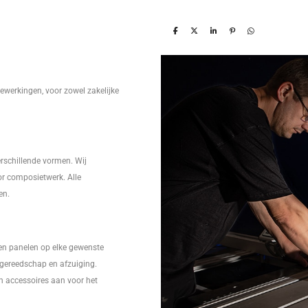
ewerkingen, voor zowel zakelijke
erschillende vormen. Wij
r composietwerk. Alle
en.
en panelen op elke gewenste
l gereedschap en afzuiging.
en accessoires aan voor het