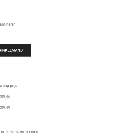
lamineren.
 WINKELMAND
rting prijs
309,46
289,49
 BUIZEN
,
CARBON FIBER