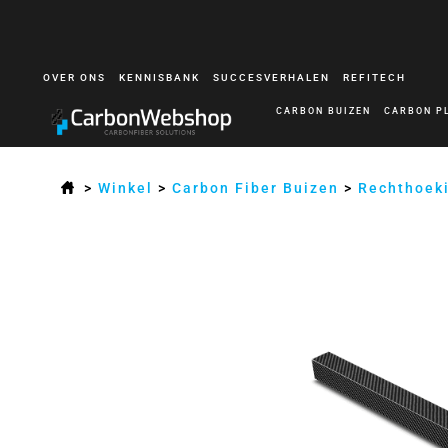
OVER ONS
KENNISBANK
SUCCESVERHALEN
REFITECH
CARBON BUIZEN
CARBON P
>
Winkel
>
Carbon Fiber Buizen
>
Rechthoek