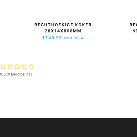
RECHTHOEKIGE KOKER
RE
60,3×119,6X2000MM
€
817,96
€
332
INCL BTW
0/5
(0 Beoordeling)