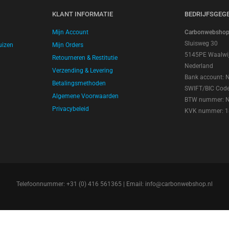
KLANT INFORMATIE
BEDRIJFSGEG
Mijn Account
Carbonwebshop |
Sluisweg 30
uizen
Mijn Orders
5145PE Waalwi
Retourneren & Restitutie
Nederland
Verzending & Levering
Bank account:
Betalingsmethoden
SWIFT/BIC Cod
Algemene Voorwaarden
BTW nummer: 
Privacybeleid
KVK nummer: 
Telefoonnummer: +31 (0) 416 561365 | Email:
info@carbonwebshop.nl