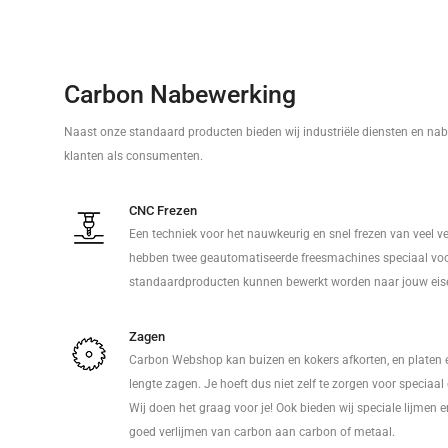
Carbon Nabewerking
Naast onze standaard producten bieden wij industriële diensten en nab
klanten als consumenten.
CNC Frezen
Een techniek voor het nauwkeurig en snel frezen van veel v
hebben twee geautomatiseerde freesmachines speciaal voo
standaardproducten kunnen bewerkt worden naar jouw eis
Zagen
Carbon Webshop kan buizen en kokers afkorten, en platen 
lengte zagen. Je hoeft dus niet zelf te zorgen voor speciaa
Wij doen het graag voor je! Ook bieden wij speciale lijmen 
goed verlijmen van carbon aan carbon of metaal.