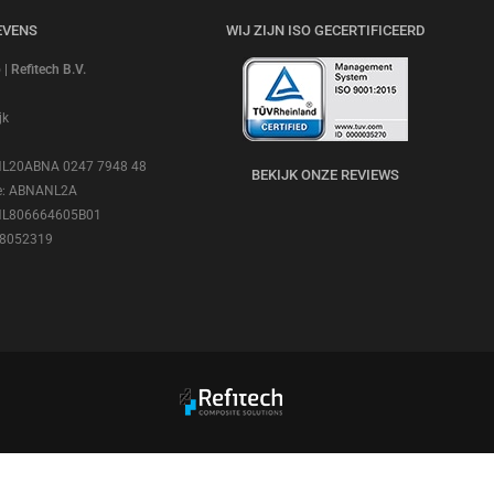
EVENS
WIJ ZIJN ISO GECERTIFICEERD
 Refitech B.V.
jk
 NL20ABNA 0247 7948 48
BEKIJK ONZE REVIEWS
e: ABNANL2A
NL806664605B01
18052319