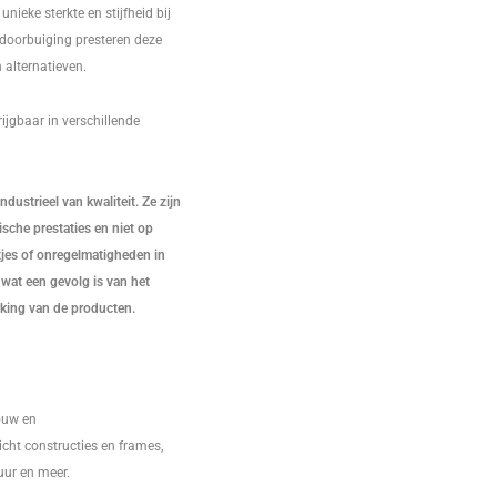
nieke sterkte en stijfheid bij
doorbuiging presteren deze
 alternatieven.
ijgbaar in verschillende
dustrieel van kwaliteit. Ze zijn
che prestaties en niet op
atjes of onregelmatigheden in
wat een gevolg is van het
king van de producten.
ouw en
cht constructies en frames,
uur en meer.