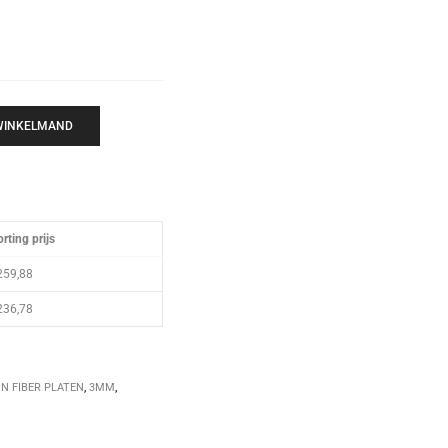
 WINKELMAND
rting prijs
259,88
236,78
N FIBER PLATEN
,
3MM
,