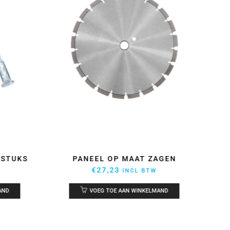
0STUKS
PANEEL OP MAAT ZAGEN
EPO
€
27,23
INCL BTW
AND
VOEG TOE AAN WINKELMAND