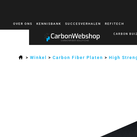
OVER ONS
KENNISBANK
SUCCESVERHALEN
REFITECH
CARBON BUI
>
Winkel
>
Carbon Fiber Platen
>
High Stren