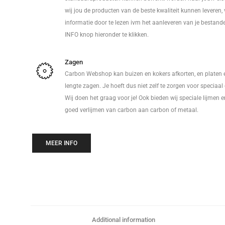
wij jou de producten van de beste kwaliteit kunnen leveren, 
informatie door te lezen ivm het aanleveren van je bestand
INFO knop hieronder te klikken.
Zagen
Carbon Webshop kan buizen en kokers afkorten, en platen 
lengte zagen. Je hoeft dus niet zelf te zorgen voor speciaa
Wij doen het graag voor je! Ook bieden wij speciale lijmen 
goed verlijmen van carbon aan carbon of metaal.
MEER INFO
Additional information