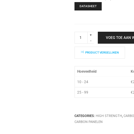
DATASHEET
Carbon
High
VOEG TOE AAN
Strength
Paneel
620x620x3mm
PRODUCT VERGELIJKEN
quantity
Hoeveelheid
Ko
10 - 24
€
25 - 99
€
CATEGORIES:
HIGH STRENGTH
,
CARBO
CARBON PANELEN