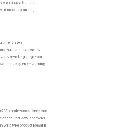
ouw en producthandling
 medische apparatuur,
ortiment laten
 om vormen uit vrijwel elk
 van verwerking zorgt voor
kwaliteit en geen vervorming
ie? Via onderstaand knop kunt
nloaden. Met deze gegevens
n welk type product ideaal is