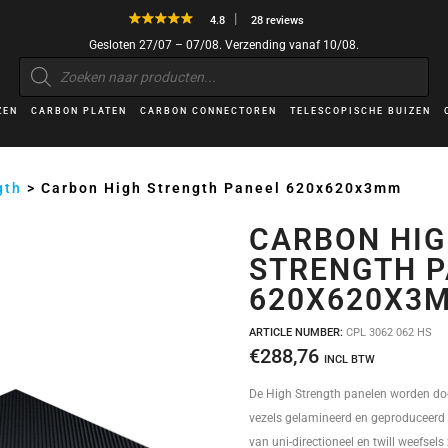
4.8
28 reviews
Gesloten 27/07 – 07/08. Verzending vanaf 10/08.
Producten
zoeken
ZEN
CARBON PLATEN
CARBON CONNECTOREN
TELESCOPISCHE BUIZEN
gth
>
Carbon High Strength Paneel 620x620x3mm
CARBON HI
STRENGTH P
620X620X3
ARTICLE NUMBER:
CPL 3062 062 HS
€
288,76
INCL BTW
De High Strength panelen worden doo
vezels gelamineerd en geproduceerd 
van uni-directioneel en twill weefsel