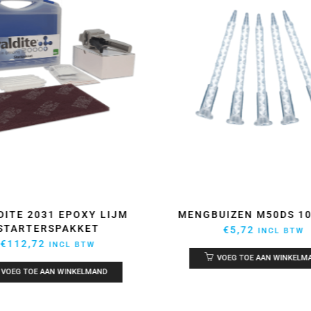
DITE 2031 EPOXY LIJM
MENGBUIZEN M50DS 1
STARTERSPAKKET
€
5,72
INCL BTW
€
112,72
INCL BTW
VOEG TOE AAN WINKELM
VOEG TOE AAN WINKELMAND