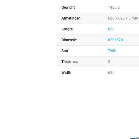
Gewicht
1425 g
Afmetingen
620 × 620 × 3 mm
Lengte
620
Dimensie
620×620
Stof
Twill
Thickness
3
Width
620