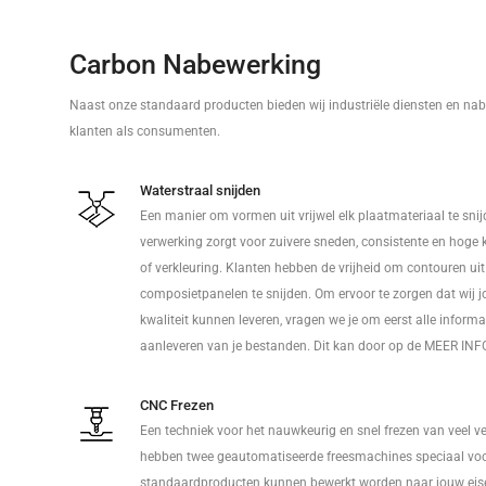
Carbon Nabewerking
Naast onze standaard producten bieden wij industriële diensten en nab
klanten als consumenten.
Waterstraal snijden
Een manier om vormen uit vrijwel elk plaatmateriaal te sni
verwerking zorgt voor zuivere sneden, consistente en hoge 
of verkleuring. Klanten hebben de vrijheid om contouren ui
composietpanelen te snijden. Om ervoor te zorgen dat wij 
kwaliteit kunnen leveren, vragen we je om eerst alle informa
aanleveren van je bestanden. Dit kan door op de MEER INFO
CNC Frezen
Een techniek voor het nauwkeurig en snel frezen van veel v
hebben twee geautomatiseerde freesmachines speciaal voo
standaardproducten kunnen bewerkt worden naar jouw eise