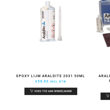
EPOXY LIJM ARALDITE 2031 50ML
ARAL
€
59,92
INCL BTW
VOEG TOE AAN WINKELMAND