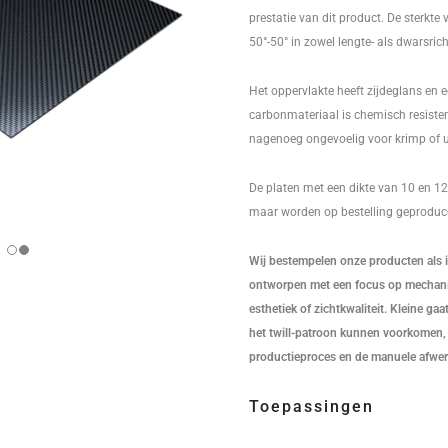
prestatie van dit product. De sterkte 
50°-50° in zowel lengte- als dwarsrich
Het oppervlakte heeft zijdeglans en e
carbonmateriaal is chemisch resistent
nagenoeg ongevoelig voor krimp of ui
De platen met een dikte van 10 en 1
maar worden op bestelling geproduce
Wij bestempelen onze producten als in
ontworpen met een focus op mechanis
esthetiek of zichtkwaliteit. Kleine ga
het twill-patroon kunnen voorkomen, 
productieproces en de manuele afwer
Toepassingen