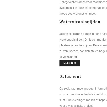
Lichtgewicht frames voor machineb
systemen, lichtgewicht constructies,
modelbouw, drones en meer.
Waterstraalsnijden
Je kan elk carbon paneel uit ons ass
waterstraalsnijden. Dit is een manier
plaatmateriaal te snijden. Deze vorm
zuivere sneden, consistente en hoge 
of verkleuring.
MEER INFO
Datasheet
Op zoek naar meer product informat
u onze meest recente datasheet dow
kunt u berekeningen maken of bepale
voor uw specifieke project.