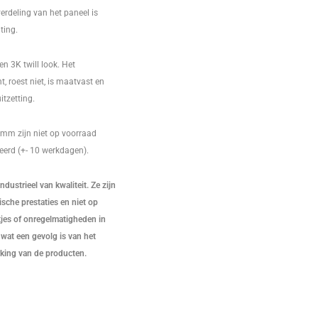
verdeling van het paneel is
ting.
en 3K twill look. Het
, roest niet, is maatvast en
tzetting.
2mm zijn niet op voorraad
erd (+- 10 werkdagen).
dustrieel van kwaliteit. Ze zijn
che prestaties en niet op
atjes of onregelmatigheden in
wat een gevolg is van het
king van de producten.