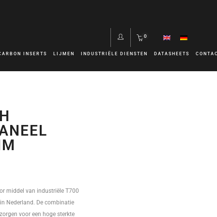
0
CARBON INSERTS
LIJMEN
INDUSTRIËLE DIENSTEN
DATASHEETS
CONTA
GH
ANEEL
MM
r middel van industriële T700
in Nederland. De combinatie
s zorgen voor een hoge sterkte