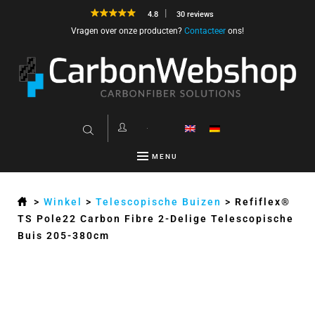
4.8
30 reviews
Vragen over onze producten?
Contacteer
ons!
MENU
>
Winkel
>
Telescopische Buizen
>
Refiflex®
TS Pole22 Carbon Fibre 2-Delige Telescopische
Buis 205-380cm