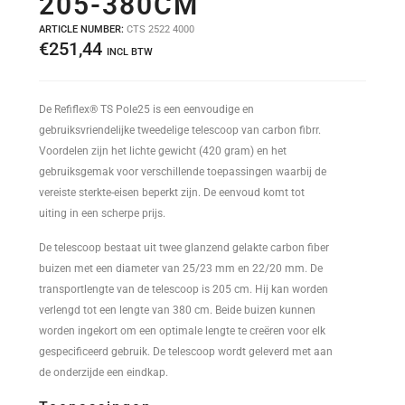
205-380CM
ARTICLE NUMBER:
CTS 2522 4000
€
251,44
INCL BTW
De Refiflex® TS Pole25 is een eenvoudige en
gebruiksvriendelijke tweedelige telescoop van carbon fibrr.
Voordelen zijn het lichte gewicht (420 gram) en het
gebruiksgemak voor verschillende toepassingen waarbij de
vereiste sterkte-eisen beperkt zijn. De eenvoud komt tot
uiting in een scherpe prijs.
De telescoop bestaat uit twee glanzend gelakte carbon fiber
buizen met een diameter van 25/23 mm en 22/20 mm. De
transportlengte van de telescoop is 205 cm. Hij kan worden
verlengd tot een lengte van 380 cm. Beide buizen kunnen
worden ingekort om een optimale lengte te creëren voor elk
gespecificeerd gebruik. De telescoop wordt geleverd met aan
de onderzijde een eindkap.