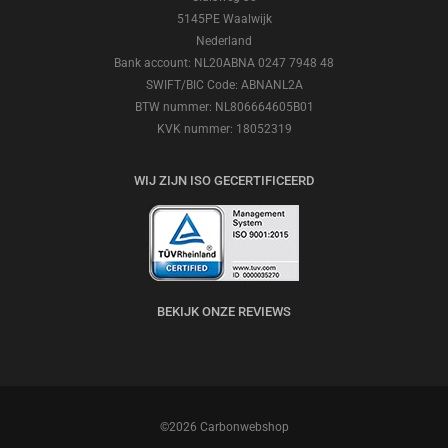
5145PE Waalwijk
Nederland
Bank account: NL20ABNA 0247 7948 48
SWIFT/BIC Code: ABNANL2A
BTW nummer: NL806664605B01
KVK nummer: 18052319
WIJ ZIJN ISO GECERTIFICEERD
BEKIJK ONZE REVIEWS
©2026 Carbonwebshop