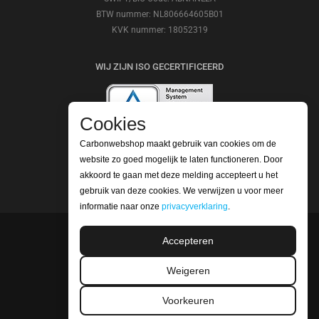
BTW nummer: NL806664605B01
KVK nummer: 18052319
WIJ ZIJN ISO GECERTIFICEERD
Cookies
Carbonwebshop maakt gebruik van cookies om de
website zo goed mogelijk te laten functioneren. Door
BEKIJK ONZE REVIEWS
akkoord te gaan met deze melding accepteert u het
gebruik van deze cookies. We verwijzen u voor meer
informatie naar onze
privacyverklaring
.
Accepteren
©2026 Carbonwebshop
Telefoonnummer: +31 (0) 416 561365 | Email:
Weigeren
info@carbonwebshop.nl
Voorkeuren