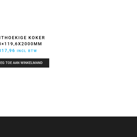
HTHOEKIGE KOKER
3×119,6X2000MM
817,96
INCL BTW
EG TOE AAN WINKELMAND