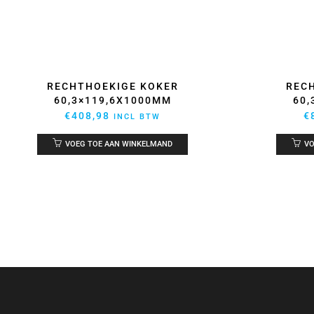
RECHTHOEKIGE KOKER
REC
60,3×119,6X1000MM
60,
€
408,98
€
INCL BTW
VOEG TOE AAN WINKELMAND
VO