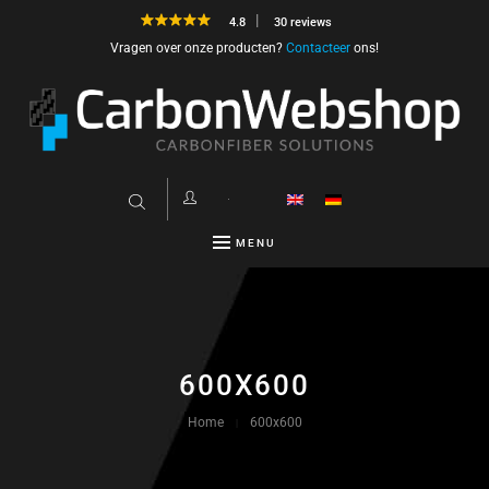
4.8
30 reviews
Vragen over onze producten?
Contacteer
ons!
MENU
600X600
Home
600x600