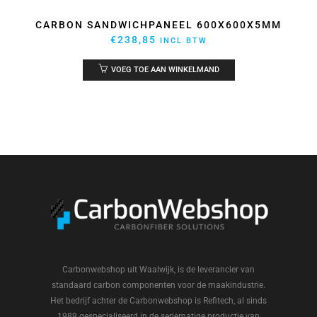
CARBON SANDWICHPANEEL 600X600X5MM
€
238,85
INCL BTW
VOEG TOE AAN WINKELMAND
Carbonwebshop uit Waalwijk, is de leverancier van
standaard carbon componenten voor de maakindustrie.
Het bedrijf achter de Carbonwebshop is Refitech, al sinds
1989 gespecialiseerd in de seriematige productie van