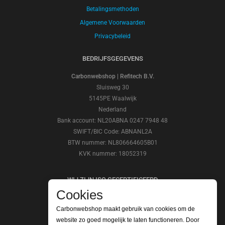
Betalingsmethoden
Algemene Voorwaarden
Privacybeleid
BEDRIJFSGEGEVENS
Carbonwebshop | Refitech B.V.
Sluisweg 30
5145PE Waalwijk
Nederland
Bank account: NL20ABNA 0247 7948 48
SWIFT/BIC Code: ABNANL2A
BTW nummer: NL806664605B01
KVK nummer: 18052319
WIJ ZIJN ISO GECERTIFICEERD
Cookies
Carbonwebshop maakt gebruik van cookies om de
website zo goed mogelijk te laten functioneren. Door