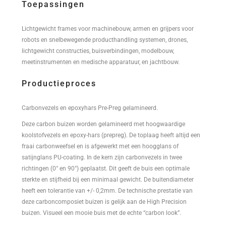
Toepassingen
Lichtgewicht frames voor machinebouw, armen en grijpers voor
robots en snelbewegende producthandling systemen, drones,
lichtgewicht constructies, buisverbindingen, modelbouw,
meetinstrumenten en medische apparatuur, en jachtbouw.
Productieproces
Carbonvezels en epoxyhars Pre-Preg gelamineerd.
Deze carbon buizen worden gelamineerd met hoogwaardige
koolstofvezels en epoxy-hars (prepreg). De toplaag heeft altijd een
fraai carbonweefsel en is afgewerkt met een hoogglans of
satijnglans PU-coating. In de kern zijn carbonvezels in twee
richtingen (0° en 90°) geplaatst. Dit geeft de buis een optimale
sterkte en stijfheid bij een minimaal gewicht. De buitendiameter
heeft een tolerantie van +/- 0,2mm. De technische prestatie van
deze carboncomposiet buizen is gelijk aan de High Precision
buizen. Visueel een mooie buis met de echte “carbon look”.