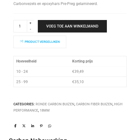
Carbonvezels en epoxyhars Pre-Preg gelamineerd.
High
Performance
VOEG TOE AAN WINKELMAND
Buis
18x15x1000mm
quantity
PRODUCT VERGELIJKEN
Hoeveelheid
Korting prijs
10 - 24
€
39,49
25 - 99
€
35,10
CATEGORIES:
RONDE CARBON BUIZEN
,
CARBON FIBER BUIZEN
,
HIGH
PERFORMANCE
,
18MM