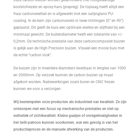
koolstofvezels en epoxy-hars (prepreg). De toplaag heeft altijd een
fraai carbonweefsel en is afgewerkt met een satijnglans PU-
coating. In de kern zijn carbonvezels in twee richtingen (0° en 90°)
geplaatst. Dit geeft de buis een optimale sterkte en stijfheid bij een
minimaal gewicht. De buitendiameter heeft een tolerantie van +/-
0,2mm. De technische prestatie van deze carboncomposiet buizen
is gelijk aan de High Precision buizen. Visueel een mooie buis met
de echte “carbon look”.
De buizen zijn in meerdere diameters leverbaar in lengtes van 1000
en 2000mm. Op verzoek kunnen de carbon buizen op maat
afgekort worden. Nabewerkingen zoals boren en CNC frezen
kunnen we voor u verzorgen.
Wij bestempelen onze producten als industrieel van kwaliteit. Ze zijn
ontworpen met een focus op mechanische prestaties en niet op
esthetiek of zichtkwaliteit. Kleine gaatjes of onregelmatigheden in
het twill-patroon kunnen voorkomen, wat een gevolg is van het
productieproces en de manuele afwerking van de producten.