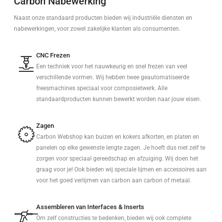
Carbon Nabewerking
Naast onze standaard producten bieden wij industriële diensten en
nabewerkingen, voor zowel zakelijke klanten als consumenten.
CNC Frezen
Een techniek voor het nauwkeurig en snel frezen van veel
verschillende vormen. Wij hebben twee geautomatiseerde
freesmachines speciaal voor composietwerk. Alle
standaardproducten kunnen bewerkt worden naar jouw eisen.
Zagen
Carbon Webshop kan buizen en kokers afkorten, en platen en
panelen op elke gewenste lengte zagen. Je hoeft dus niet zelf te
zorgen voor speciaal gereedschap en afzuiging. Wij doen het
graag voor je! Ook bieden wij speciale lijmen en accessoires aan
voor het goed verlijmen van carbon aan carbon of metaal.
Assembleren van Interfaces & Inserts
Om zelf constructies te bedenken, bieden wij ook complete