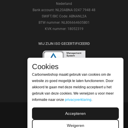
Nederland
Bank account: NL20ABNA 0247 7948 48
SWIFT/BIC Code: ABNANL2A
BTW nummer: NL806664605B01
KVK nummer: 18052319
WIJ ZIJN ISO GECERTIFICEERD
Cookies
Carbonwebshop maakt gebruik van cookies om de
BEKIJK ONZE REVIEWS
website zo goed mogelijk te laten functioneren. Door
akkoord te gaan met deze melding accepteert u het
gebruik van deze cookies. We verwijzen u voor meer
informatie naar onze
privacyverklaring
.
Accepteren
©2026 Carbonwebshop
Telefoonnummer: +31 (0) 416 561365 | Email:
Weigeren