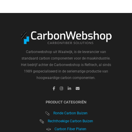
Carbonwebshop uit Waalwijk, is de leverancier van
standaard carbon componenten voor de maakindustrie.
Het bedrijf achter de Carbonwebshop is Refitech, al sinds
1989 gespecialiseerd in de seriematige productie van
hoogwaardige carbon componenten.
PRODUCT CATEGORIËN
Ronde Carbon Buizen
Rechthoekige Carbon Buizen
Carbon Fiber Platen