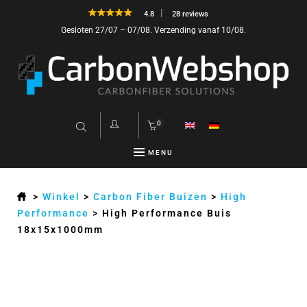
4.8
28 reviews
Gesloten 27/07 – 07/08. Verzending vanaf 10/08.
0
MENU
>
Winkel
>
Carbon Fiber Buizen
>
High
Performance
>
High Performance Buis
18x15x1000mm