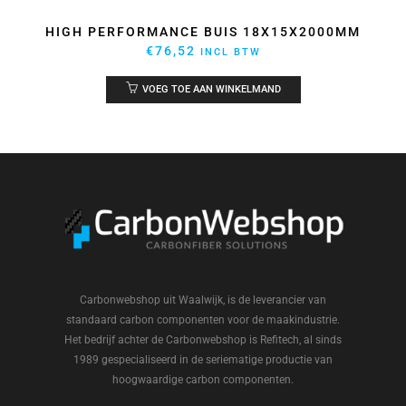
HIGH PERFORMANCE BUIS 18X15X2000MM
€
76,52
INCL BTW
VOEG TOE AAN WINKELMAND
Carbonwebshop uit Waalwijk, is de leverancier van
standaard carbon componenten voor de maakindustrie.
Het bedrijf achter de Carbonwebshop is Refitech, al sinds
1989 gespecialiseerd in de seriematige productie van
hoogwaardige carbon componenten.