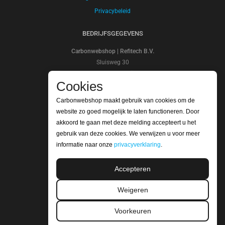
Privacybeleid
BEDRIJFSGEGEVENS
Carbonwebshop | Refitech B.V.
Sluisweg 30
5145PE Waalwijk
Cookies
Nederland
Bank account: NL20ABNA 0247 7948 48
Carbonwebshop maakt gebruik van cookies om de
SWIFT/BIC Code: ABNANL2A
website zo goed mogelijk te laten functioneren. Door
BTW nummer: NL806664605B01
akkoord te gaan met deze melding accepteert u het
KVK nummer: 18052319
gebruik van deze cookies. We verwijzen u voor meer
informatie naar onze
privacyverklaring
.
WIJ ZIJN ISO GECERTIFICEERD
Accepteren
Weigeren
Voorkeuren
BEKIJK ONZE REVIEWS