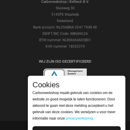
Carbonwebshop | Refitech B.V.
Sluisweg 30
5145PE Waalwijk
Nederland
Bank account: NL20ABNA 0247 7948 48
SWIFT/BIC Code: ABNANL2A
BTW nummer: NL806664605B01
KVK nummer: 18052319
WIJ ZIJN ISO GECERTIFICEERD
Cookies
Carbonwebshop maakt gebruik van cookies om de
website zo goed mogelijk te laten functioneren. Door
BEKIJK ONZE REVIEWS
akkoord te gaan met deze melding accepteert u het
gebruik van deze cookies. We verwijzen u voor meer
informatie naar onze
privacyverklaring
.