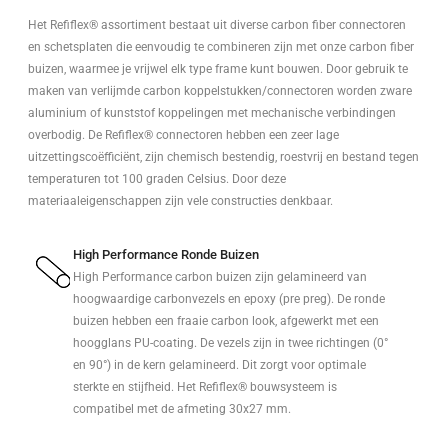
Het Refiflex® assortiment bestaat uit diverse carbon fiber connectoren
en schetsplaten die eenvoudig te combineren zijn met onze carbon fiber
buizen, waarmee je vrijwel elk type frame kunt bouwen. Door gebruik te
maken van verlijmde carbon koppelstukken/connectoren worden zware
aluminium of kunststof koppelingen met mechanische verbindingen
overbodig. De Refiflex® connectoren hebben een zeer lage
uitzettingscoëfficiënt, zijn chemisch bestendig, roestvrij en bestand tegen
temperaturen tot 100 graden Celsius. Door deze
materiaaleigenschappen zijn vele constructies denkbaar.
High Performance Ronde Buizen
High Performance carbon buizen zijn gelamineerd van
hoogwaardige carbonvezels en epoxy (pre preg). De ronde
buizen hebben een fraaie carbon look, afgewerkt met een
hoogglans PU-coating. De vezels zijn in twee richtingen (0°
en 90°) in de kern gelamineerd. Dit zorgt voor optimale
sterkte en stijfheid. Het Refiflex® bouwsysteem is
compatibel met de afmeting 30x27 mm.