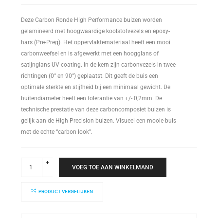
Deze Carbon Ronde High Performance buizen worden
gelamineerd met hoogwaardige koolstofvezels en epoxy-
hars (Pre-Preg). Het oppervlaktemateriaal heeft een mooi
carbonweefsel en is afgewerkt met een hoogglans of
satijnglans UV-coating. In de kern zijn carbonvezels in twee
richtingen (0° en 90°) geplaatst. Dit geeft de buis een
optimale sterkte en stijfheid bij een minimaal gewicht. De
buitendiameter heeft een tolerantie van +/- 0,2mm. De
technische prestatie van deze carboncomposiet buizen is
gelijk aan de High Precision buizen. Visueel een mooie buis
met de echte “carbon look”.
High
Performance
VOEG TOE AAN WINKELMAND
Buis
30x27x1000mm
quantity
PRODUCT VERGELIJKEN