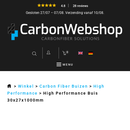
4.8
28 reviews
Gesloten 27/07 – 07/08. Verzending vanaf 10/08.
0
MENU
>
Winkel
>
Carbon Fiber Buizen
>
High
Performance
>
High Performance Buis
30x27x1000mm