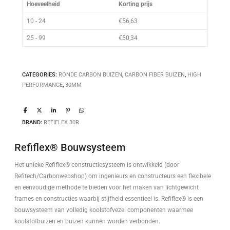
Hoeveelheid
Korting prijs
10 - 24
€
56,63
25 - 99
€
50,34
CATEGORIES:
RONDE CARBON BUIZEN
,
CARBON FIBER BUIZEN
,
HIGH
PERFORMANCE
,
30MM
BRAND:
REFIFLEX 30R
Refiflex® Bouwsysteem
Het unieke Refiflex® constructiesysteem is ontwikkeld (door
Refitech/Carbonwebshop) om ingenieurs en constructeurs een flexibele
en eenvoudige methode te bieden voor het maken van lichtgewicht
frames en constructies waarbij stijfheid essentieel is. Refiflex® is een
bouwsysteem van volledig koolstofvezel componenten waarmee
koolstofbuizen en buizen kunnen worden verbonden.