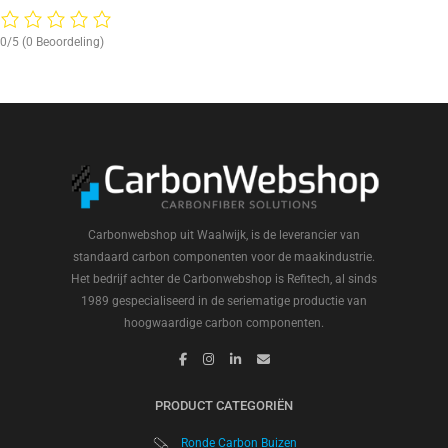
0/5
(0 Beoordeling)
Carbonwebshop uit Waalwijk, is de leverancier van
standaard carbon componenten voor de maakindustrie.
Het bedrijf achter de Carbonwebshop is Refitech, al sinds
1989 gespecialiseerd in de seriematige productie van
hoogwaardige carbon componenten.
PRODUCT CATEGORIËN
Ronde Carbon Buizen