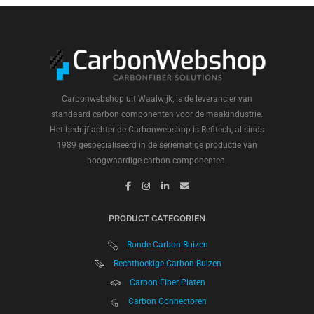
Carbonwebshop uit Waalwijk, is de leverancier van
standaard carbon componenten voor de maakindustrie.
Het bedrijf achter de Carbonwebshop is Refitech, al sinds
1989 gespecialiseerd in de seriematige productie van
hoogwaardige carbon componenten.
PRODUCT CATEGORIËN
Ronde Carbon Buizen
Rechthoekige Carbon Buizen
Carbon Fiber Platen
Carbon Connectoren