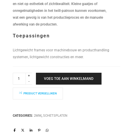
en niet op esthetiek of zichtkwaliteit. Kleine gaatjes of
onregelmatigheden in het twill-patroon kunnen voorkomen,
wat een gevolg is van het productieproces en de manuele
afwerking van de producten.
Toepassingen
Lichtgewicht frames voor machinebouw en producthandling
systemen, lichtgewicht constructies en meer.
Schetsplaat
25S
VOEG TOE AAN WINKELMAND
145x145x2mm
quantity
PRODUCT VERGELIJKEN
CATEGORIES:
2MM
,
SCHETSPLATEN