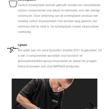
Carbon schetsplaten kunnen gebruikt worden om verschillende
carbon componenten met elkaar te verbinden, voor een stevige
constructie. Door verlijming van de schetsplaten ontstaat een
volledig carbon bouwsysteem met extreem laag gewicht, dat
optimaal stijf en sterk is. De schetsplaten maken zware platen
overbodig.
Lijmen
We raden aan om onze Epoxylijm araldite 2031 te gebruiken. Dit
is een 2-componenten epoxylijm voor koolstof- en
glasvezelversterkte epoxycomposieten en ideaal om je eigen
frame te bouwen met onze Refiflex® producten.