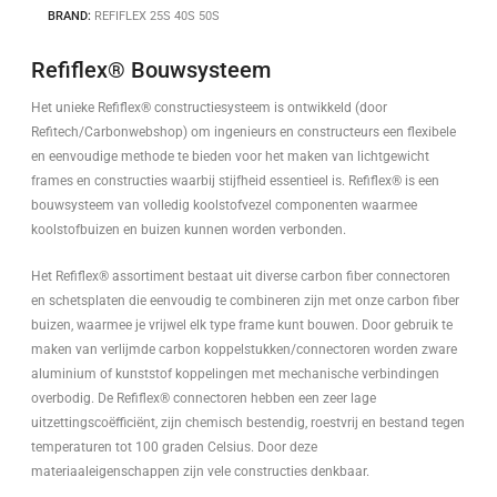
BRAND:
REFIFLEX 25S 40S 50S
Refiflex® Bouwsysteem
Het unieke Refiflex® constructiesysteem is ontwikkeld (door
Refitech/Carbonwebshop) om ingenieurs en constructeurs een flexibele
en eenvoudige methode te bieden voor het maken van lichtgewicht
frames en constructies waarbij stijfheid essentieel is. Refiflex® is een
bouwsysteem van volledig koolstofvezel componenten waarmee
koolstofbuizen en buizen kunnen worden verbonden.
Het Refiflex® assortiment bestaat uit diverse carbon fiber connectoren
en schetsplaten die eenvoudig te combineren zijn met onze carbon fiber
buizen, waarmee je vrijwel elk type frame kunt bouwen. Door gebruik te
maken van verlijmde carbon koppelstukken/connectoren worden zware
aluminium of kunststof koppelingen met mechanische verbindingen
overbodig. De Refiflex® connectoren hebben een zeer lage
uitzettingscoëfficiënt, zijn chemisch bestendig, roestvrij en bestand tegen
temperaturen tot 100 graden Celsius. Door deze
materiaaleigenschappen zijn vele constructies denkbaar.