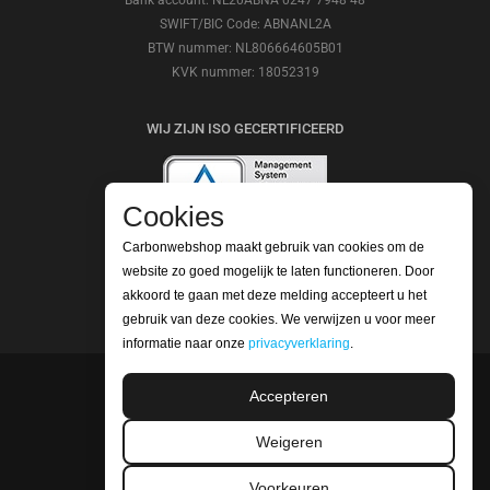
SWIFT/BIC Code: ABNANL2A
BTW nummer: NL806664605B01
KVK nummer: 18052319
WIJ ZIJN ISO GECERTIFICEERD
Cookies
Carbonwebshop maakt gebruik van cookies om de
BEKIJK ONZE REVIEWS
website zo goed mogelijk te laten functioneren. Door
akkoord te gaan met deze melding accepteert u het
gebruik van deze cookies. We verwijzen u voor meer
informatie naar onze
privacyverklaring
.
Accepteren
©2026 Carbonwebshop
Telefoonnummer: +31 (0) 416 561365 | Email:
Weigeren
info@carbonwebshop.nl
Voorkeuren