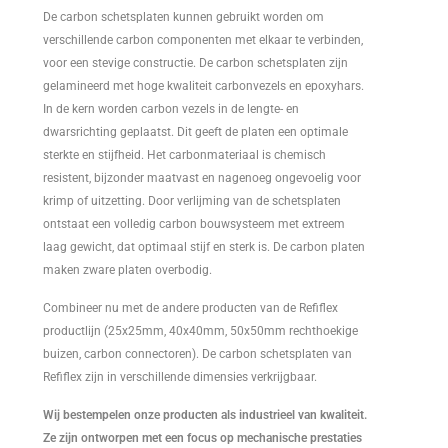
De carbon schetsplaten kunnen gebruikt worden om
verschillende carbon componenten met elkaar te verbinden,
voor een stevige constructie. De carbon schetsplaten zijn
gelamineerd met hoge kwaliteit carbonvezels en epoxyhars.
In de kern worden carbon vezels in de lengte- en
dwarsrichting geplaatst. Dit geeft de platen een optimale
sterkte en stijfheid. Het carbonmateriaal is chemisch
resistent, bijzonder maatvast en nagenoeg ongevoelig voor
krimp of uitzetting. Door verlijming van de schetsplaten
ontstaat een volledig carbon bouwsysteem met extreem
laag gewicht, dat optimaal stijf en sterk is. De carbon platen
maken zware platen overbodig.
Combineer nu met de andere producten van de Refiflex
productlijn (25x25mm, 40x40mm, 50x50mm rechthoekige
buizen, carbon connectoren). De carbon schetsplaten van
Refiflex zijn in verschillende dimensies verkrijgbaar.
Wij bestempelen onze producten als industrieel van kwaliteit.
Ze zijn ontworpen met een focus op mechanische prestaties