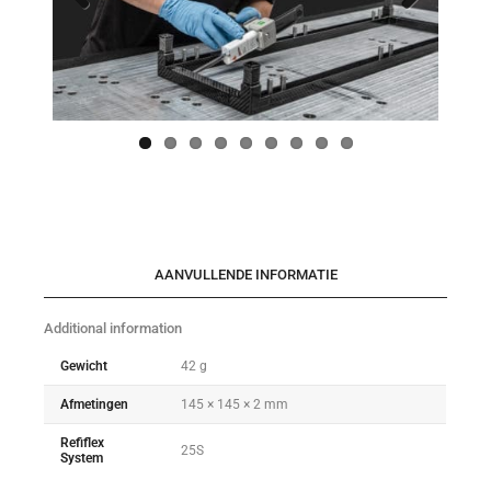
Previo
Next
us
AANVULLENDE INFORMATIE
Additional information
Gewicht
42 g
Afmetingen
145 × 145 × 2 mm
Refiflex
25S
System