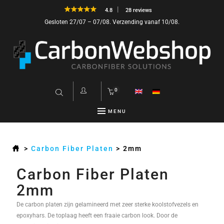
4.8
28 reviews
Gesloten 27/07 – 07/08. Verzending vanaf 10/08.
0
MENU
>
Carbon Fiber Platen
>
2mm
Carbon Fiber Platen
2mm
De carbon platen zijn gelamineerd met zeer sterke koolstofvezels en
epoxyhars. De toplaag heeft een fraaie carbon look. Door de