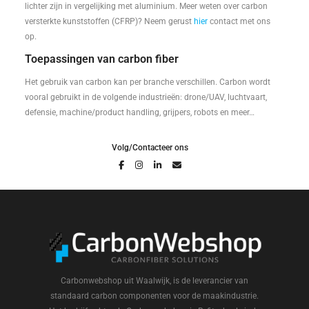
lichter zijn in vergelijking met aluminium. Meer weten over carbon
versterkte kunststoffen (CFRP)? Neem gerust
hier
contact met ons
op.
Toepassingen van carbon fiber
Het gebruik van carbon kan per branche verschillen. Carbon wordt
vooral gebruikt in de volgende industrieën: drone/UAV, luchtvaart,
defensie, machine/product handling, grijpers, robots en meer…
Volg/Contacteer ons
Carbonwebshop uit Waalwijk, is de leverancier van
standaard carbon componenten voor de maakindustrie.