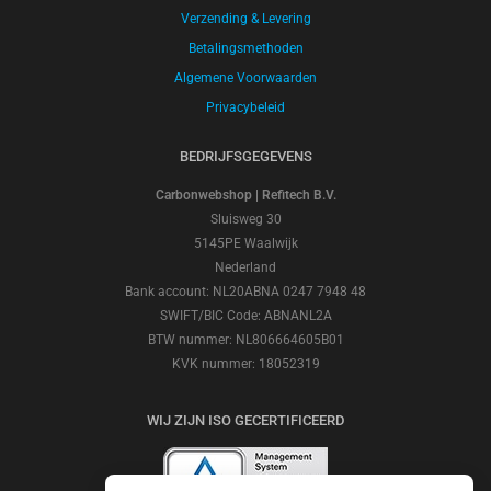
Verzending & Levering
Betalingsmethoden
Algemene Voorwaarden
Privacybeleid
BEDRIJFSGEGEVENS
Carbonwebshop | Refitech B.V.
Sluisweg 30
5145PE Waalwijk
Nederland
Bank account: NL20ABNA 0247 7948 48
SWIFT/BIC Code: ABNANL2A
BTW nummer: NL806664605B01
KVK nummer: 18052319
WIJ ZIJN ISO GECERTIFICEERD