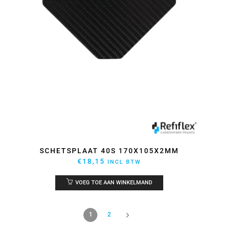
SCHETSPLAAT 40S 170X105X2MM
€
18,15
INCL BTW
VOEG TOE AAN WINKELMAND
1
2