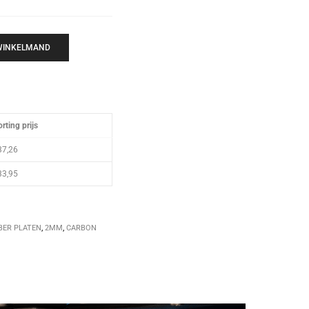
 WINKELMAND
rting prijs
37,26
33,95
BER PLATEN
,
2MM
,
CARBON