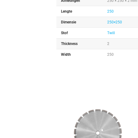
Afmetingen
250 × 250 × 2 mm
Lengte
250
Dimensie
250×250
Stof
Twill
Thickness
2
Width
250