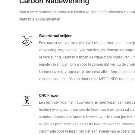
Carbon Nabewerking
Naast onze standaard producten bieden wij industriële diensten en nab
klanten als consumenten.
Waterstraal snijden
Een manier om vormen uit vrijwel elk plaatmateriaal te sni
verwerking zorgt voor zuivere sneden, consistente en hoge 
of verkleuring. Klanten hebben de vrijheid om contouren u
panelen te snijden. Om ervoor te zorgen dat wij jou de prod
kunnen leveren, vragen we je om eerst alle informatie door 
van je bestanden. Dit kan door op de MEER INFO knop hieron
CNC Frezen
Een techniek voor het nauwkeurig en snel frezen van veel v
hebben twee geautomatiseerde freesmachines speciaal voo
standaardproducten kunnen bewerkt worden naar jouw eise
wij jou de producten van de beste kwaliteit kunnen leveren, 
informatie door te lezen ivm het aanleveren van je bestand