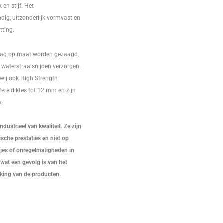
 en stijf. Het
dig, uitzonderlijk vormvast en
tting.
aag op maat worden gezaagd.
waterstraalsnijden verzorgen.
wij ook High Strength
otere diktes tot 12 mm en zijn
s.
dustrieel van kwaliteit. Ze zijn
che prestaties en niet op
atjes of onregelmatigheden in
wat een gevolg is van het
king van de producten.