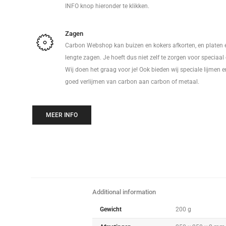
INFO knop hieronder te klikken.
Zagen
Carbon Webshop kan buizen en kokers afkorten, en platen 
lengte zagen. Je hoeft dus niet zelf te zorgen voor speciaa
Wij doen het graag voor je! Ook bieden wij speciale lijmen 
goed verlijmen van carbon aan carbon of metaal.
MEER INFO
Additional information
Gewicht
200 g