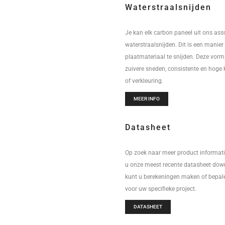
Waterstraalsnijden
Je kan elk carbon paneel uit ons ass
waterstraalsnijden. Dit is een manier
plaatmateriaal te snijden. Deze vorm
zuivere sneden, consistente en hoge 
of verkleuring.
MEER INFO
Datasheet
Op zoek naar meer product informat
u onze meest recente datasheet dow
kunt u berekeningen maken of bepale
voor uw specifieke project.
DATASHEET