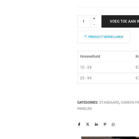
Carbon
Paneel
VOEG TOE AAN
250x250x2mm
quantity
PRODUCT VERGELIJKEN
Hoeveelheid
Ko
10 - 24
€
25 - 99
€
CATEGORIES:
STANDAARD
,
CARBON FI
PANELEN