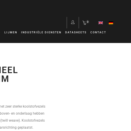
0
S
LIJMEN
INDUSTRIËLE DIENSTEN
DATASHEETS
CONTACT
NEEL
MM
et zeer sterke koolstofvezels
boven- en onderlaag hebben
 (twill weave). Koolstofvezels
arsrichting geplaatst.