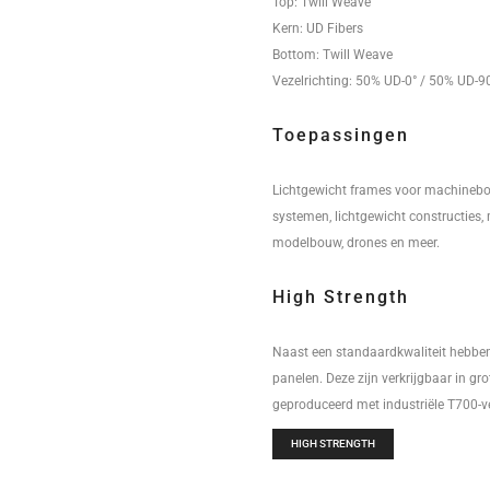
Top: Twill Weave
Kern: UD Fibers
Bottom: Twill Weave
Vezelrichting: 50% UD-0° / 50% UD-9
Toepassingen
Lichtgewicht frames voor machineb
systemen, lichtgewicht constructies,
modelbouw, drones en meer.
High Strength
Naast een standaardkwaliteit hebben
panelen. Deze zijn verkrijgbaar in gr
geproduceerd met industriële T700-v
HIGH STRENGTH