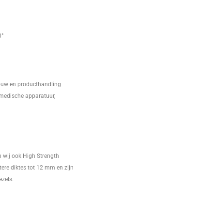
0°
ouw en producthandling
 medische apparatuur,
 wij ook High Strength
otere diktes tot 12 mm en zijn
ezels.