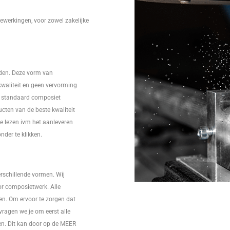
ewerkingen, voor zowel zakelijke
jden. Deze vorm van
kwaliteit en geen vervorming
it standaard composiet
ucten van de beste kwaliteit
te lezen ivm het aanleveren
der te klikken.
erschillende vormen. Wij
r composietwerk. Alle
n. Om ervoor te zorgen dat
vragen we je om eerst alle
en. Dit kan door op de MEER