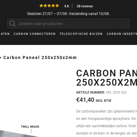
4.8
28 reviews
Gesloten 27/07 – 07/08. Verzending vanaf 10/08.
Producten
zoeken
LATEN
CARBON CONNECTOREN
TELESCOPISCHE BUIZEN
CARBON INSERT
>
Carbon Paneel 250x250x2mm
CARBON PA
250X250X2
ARTICLE NUMBER:
CPL 2025 025
€
41,40
INCL BTW
De carbonpanelen zijn gelamineerd m
en een hoogwaardige epoxyhars. De 
altijd een aantrekkelijke carbon ‘look’
worden in de kern in de lengte- en dw