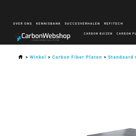
OVER ONS
KENNISBANK
SUCCESVERHALEN
REFITECH
CARBON BUIZEN
CARBON P
>
Winkel
>
Carbon Fiber Platen
>
Standaard