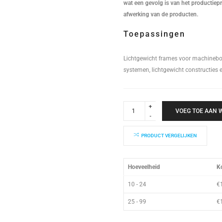
wat een gevolg is van het productiep
afwerking van de producten.
Toepassingen
Lichtgewicht frames voor machineb
systemen, lichtgewicht constructies 
Schetsplaat
25S
VOEG TOE AAN
145x85x2mm
quantity
PRODUCT VERGELIJKEN
Hoeveelheid
Ko
10 - 24
€
25 - 99
€