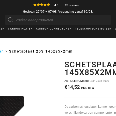
4.8
28 reviews
Gesloten 27/07 – 07/08. Verzending vanaf 10/08.
Producten
zoeken
ZEN
CARBON PLATEN
CARBON CONNECTOREN
TELESCOPISCHE BUIZEN
en
>
Schetsplaat 25S 145x85x2mm
SCHETSPLAA
145X85X2M
ARTICLE NUMBER:
CSP 2503 1000
€
14,52
INCL BTW
De carbon schetsplaten kunnen geb
verschillende carbon componenten me