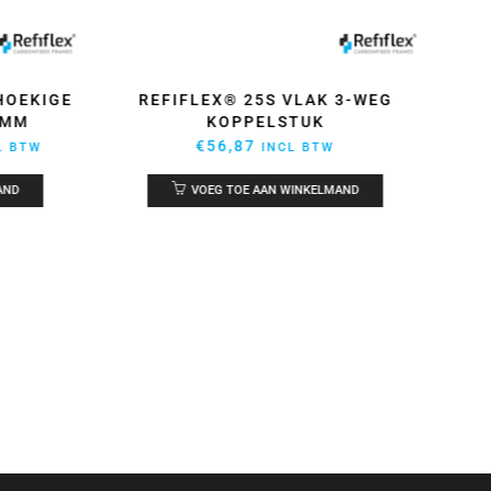
HOEKIGE
REFIFLEX® 25S VLAK 3-WEG
HIG
0MM
KOPPELSTUK
ijke
dige
€
56,87
L BTW
INCL BTW
s
AND
VOEG TOE AAN WINKELMAND
3,84.