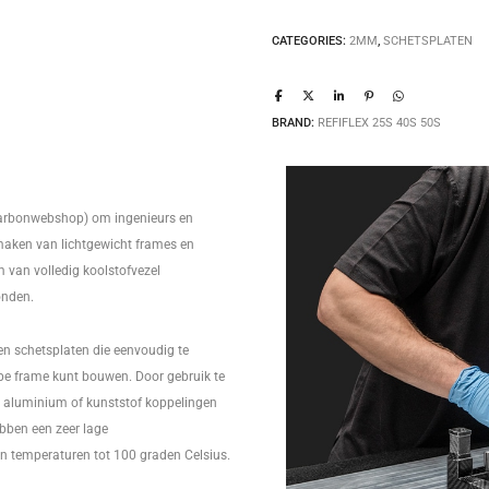
CATEGORIES:
2MM
,
SCHETSPLATEN
BRAND:
REFIFLEX 25S 40S 50S
/Carbonwebshop) om ingenieurs en
maken van lichtgewicht frames en
m van volledig koolstofvezel
onden.
en schetsplaten die eenvoudig te
ype frame kunt bouwen. Door gebruik te
 aluminium of kunststof koppelingen
bben een zeer lage
gen temperaturen tot 100 graden Celsius.