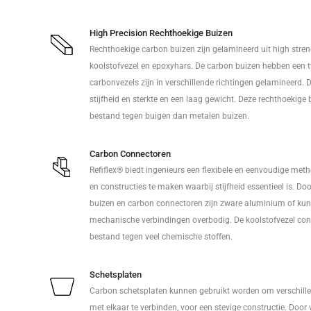
High Precision Rechthoekige Buizen
Rechthoekige carbon buizen zijn gelamineerd uit high stre
koolstofvezel en epoxyhars. De carbon buizen hebben een tw
carbonvezels zijn in verschillende richtingen gelamineerd. D
stijfheid en sterkte en een laag gewicht. Deze rechthoekige b
bestand tegen buigen dan metalen buizen.
Carbon Connectoren
Refiflex® biedt ingenieurs een flexibele en eenvoudige me
en constructies te maken waarbij stijfheid essentieel is. Do
buizen en carbon connectoren zijn zware aluminium of kun
mechanische verbindingen overbodig. De koolstofvezel conne
bestand tegen veel chemische stoffen.
Schetsplaten
Carbon schetsplaten kunnen gebruikt worden om verschil
met elkaar te verbinden, voor een stevige constructie. Door 