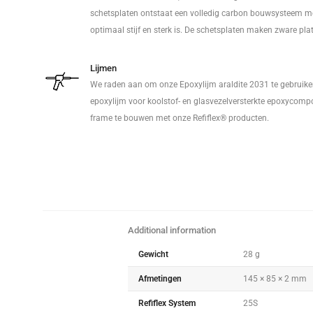
schetsplaten ontstaat een volledig carbon bouwsysteem me
optimaal stijf en sterk is. De schetsplaten maken zware pla
Lijmen
We raden aan om onze Epoxylijm araldite 2031 te gebruike
epoxylijm voor koolstof- en glasvezelversterkte epoxycompo
frame te bouwen met onze Refiflex® producten.
Additional information
Gewicht
28 g
Afmetingen
145 × 85 × 2 mm
Refiflex System
25S