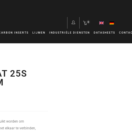
0
CARBON INSERTS
LIJMEN
INDUSTRIËLE DIENSTEN
DATASHEETS
CONTA
T 25S
M
ruikt worden om
t elkaar te verbinden,