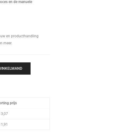
roces en de manuele
ouw en producthandling
en meer.
 WINKELMAND
rting prijs
13,07
11,91