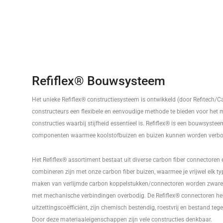
Refiflex® Bouwsysteem
Het unieke Refiflex® constructiesysteem is ontwikkeld (door Refitech
constructeurs een flexibele en eenvoudige methode te bieden voor het 
constructies waarbij stijfheid essentieel is. Refiflex® is een bouwsystee
componenten waarmee koolstofbuizen en buizen kunnen worden verb
Het Refiflex® assortiment bestaat uit diverse carbon fiber connectoren 
combineren zijn met onze carbon fiber buizen, waarmee je vrijwel elk t
maken van verlijmde carbon koppelstukken/connectoren worden zware
met mechanische verbindingen overbodig. De Refiflex® connectoren he
uitzettingscoëfficiënt, zijn chemisch bestendig, roestvrij en bestand te
Door deze materiaaleigenschappen zijn vele constructies denkbaar.