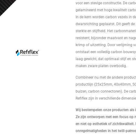
voor een stevige constructie. De carb
gelamineerd met hoge kwaliteit carb
In de kern worden carbon vezels in de
dwarsrichting geplaatst. Dit geeft de
sterkte en stijfheid. Het carbonmater
resistent, bijzonder maatvast en na
krimp of uitzetting. Door verlijming 
ontstaat een volledig carbon bouws
laag gewicht, dat optimaal stijf en st
maken zware platen overbodig.
Combineer nu met de andere producte
productlijn (25x25mm, 40x40mm, 5
buizen, carbon connectoren). De car
Refiflex zijn in verschillende dimensie
Wij bestempelen onze producten als in
Ze zijn ontworpen met een focus op 
en niet op esthetiek of zichtkwaliteit.
onregelmatigheden in het twill-patr