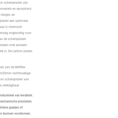
on schetsplaten zijn
onvezels en epoxyhars.
 lengte- en
 platen een optimale
iaal is chemisch
genoeg ongevoelig voor
van de schetsplaten
ysteem met extreem
erk is. De carbon platen
n van de Refiflex
0x50mm rechthoekige
bon schetsplaten van
s verkrijgbaar.
dustrieel van kwaliteit.
mechanische prestaties
 Kleine gaatjes of
oon kunnen voorkomen,