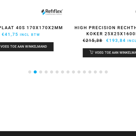
PLAAT 40S 170X170X2MM
HIGH PRECISION RECHT
KOKER 25X25X160
€
41,75
INCL BTW
Oorspronkel
Hui
€
215,38
€
193,84
INC
VOEG TOE AAN WINKELMAND
prijs
prij
VOEG TOE AAN WINKELM
was:
is:
€215,38.
€19