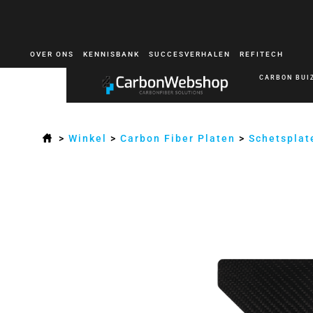
OVER ONS
KENNISBANK
SUCCESVERHALEN
REFITECH
CARBON BUI
>
Winkel
>
Carbon Fiber Platen
>
Schetsplat