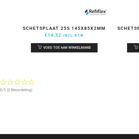
SCHETSPLAAT 25S 145X85X2MM
SCHETS
€
14,52
INCL BTW
VOEG TOE AAN WINKELMAND
0/5
(0 Beoordeling)