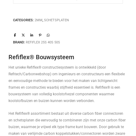
CATEGORIES:
2MM
,
SCHETSPLATEN
BRAND:
REFIFLEX 25S 40S 50S
Refiflex® Bouwsysteem
Het unieke Refiflex® constructiesysteem is ontwikkeld (door
Refitech/Carbonwebshop) om ingenieurs en constructeurs een flexibele
en eenvoudige methode te bieden voor het maken van lichtgewicht
frames en constructies waarbij stijfheid essentieel is. Refiflex® is een
bouwsysteem van volledig koolstofvezel componenten waarmee
koolstofbuizen en buizen kunnen worden verbonden.
Het Refiflex® assortiment bestaat uit diverse carbon fiber connectoren
en schetsplaten die eenvoudig te combineren zijn met onze carbon fiber
buizen, waarmee je vrijwel elk type frame kunt bouwen. Door gebruik te
maken van verlijmde carbon koppelstukken/connectoren worden zware