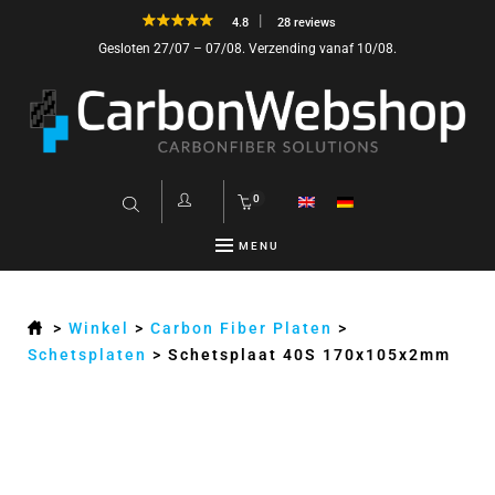
4.8
28 reviews
Gesloten 27/07 – 07/08. Verzending vanaf 10/08.
0
MENU
>
Winkel
>
Carbon Fiber Platen
>
Schetsplaten
>
Schetsplaat 40S 170x105x2mm