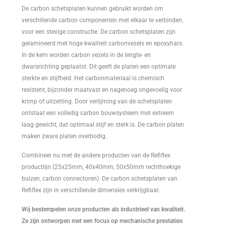
De carbon schetsplaten kunnen gebruikt worden om
verschillende carbon componenten met elkaar te verbinden,
voor een stevige constructie. De carbon schetsplaten zijn
gelamineerd met hoge kwaliteit carbonvezels en epoxyhars.
In de kern worden carbon vezels in de lengte- en
dwarsrichting geplaatst. Dit geeft de platen een optimale
sterkte en stijfheid. Het carbonmateriaal is chemisch
resistent, bijzonder maatvast en nagenoeg ongevoelig voor
krimp of uitzetting. Door verlijming van de schetsplaten
ontstaat een volledig carbon bouwsysteem met extreem
laag gewicht, dat optimaal stijf en sterk is. De carbon platen
maken zware platen overbodig.
Combineer nu met de andere producten van de Refiflex
productlijn (25x25mm, 40x40mm, 50x50mm rechthoekige
buizen, carbon connectoren). De carbon schetsplaten van
Refiflex zijn in verschillende dimensies verkrijgbaar.
Wij bestempelen onze producten als industrieel van kwaliteit.
Ze zijn ontworpen met een focus op mechanische prestaties