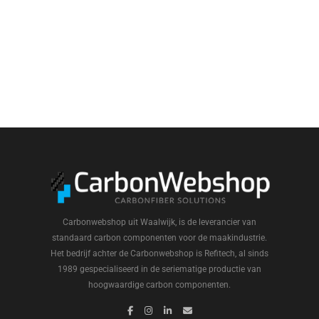
Carbonwebshop uit Waalwijk, is de leverancier van
standaard carbon componenten voor de maakindustrie.
Het bedrijf achter de Carbonwebshop is Refitech, al sinds
1989 gespecialiseerd in de seriematige productie van
hoogwaardige carbon componenten.