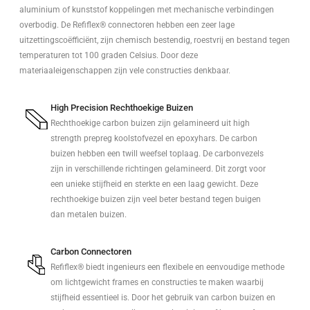
aluminium of kunststof koppelingen met mechanische verbindingen
overbodig. De Refiflex® connectoren hebben een zeer lage
uitzettingscoëfficiënt, zijn chemisch bestendig, roestvrij en bestand tegen
temperaturen tot 100 graden Celsius. Door deze
materiaaleigenschappen zijn vele constructies denkbaar.
High Precision Rechthoekige Buizen
Rechthoekige carbon buizen zijn gelamineerd uit high
strength prepreg koolstofvezel en epoxyhars. De carbon
buizen hebben een twill weefsel toplaag. De carbonvezels
zijn in verschillende richtingen gelamineerd. Dit zorgt voor
een unieke stijfheid en sterkte en een laag gewicht. Deze
rechthoekige buizen zijn veel beter bestand tegen buigen
dan metalen buizen.
Carbon Connectoren
Refiflex® biedt ingenieurs een flexibele en eenvoudige methode
om lichtgewicht frames en constructies te maken waarbij
stijfheid essentieel is. Door het gebruik van carbon buizen en