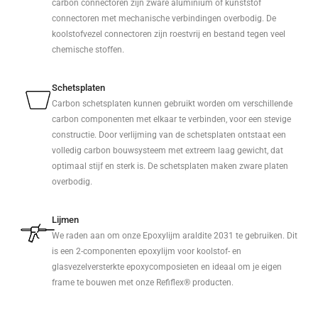
carbon connectoren zijn zware aluminium of kunststof
connectoren met mechanische verbindingen overbodig. De
koolstofvezel connectoren zijn roestvrij en bestand tegen veel
chemische stoffen.
Schetsplaten
Carbon schetsplaten kunnen gebruikt worden om verschillende
carbon componenten met elkaar te verbinden, voor een stevige
constructie. Door verlijming van de schetsplaten ontstaat een
volledig carbon bouwsysteem met extreem laag gewicht, dat
optimaal stijf en sterk is. De schetsplaten maken zware platen
overbodig.
Lijmen
We raden aan om onze Epoxylijm araldite 2031 te gebruiken. Dit
is een 2-componenten epoxylijm voor koolstof- en
glasvezelversterkte epoxycomposieten en ideaal om je eigen
frame te bouwen met onze Refiflex® producten.