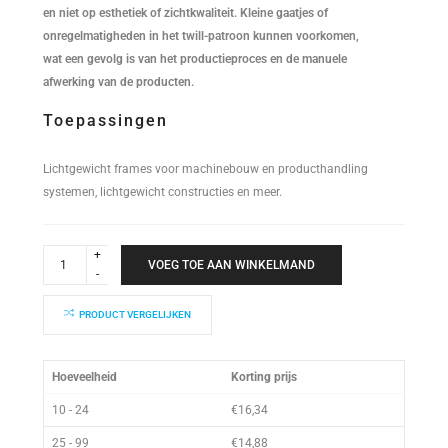
en niet op esthetiek of zichtkwaliteit. Kleine gaatjes of
onregelmatigheden in het twill-patroon kunnen voorkomen,
wat een gevolg is van het productieproces en de manuele
afwerking van de producten.
Toepassingen
Lichtgewicht frames voor machinebouw en producthandling
systemen, lichtgewicht constructies en meer.
Schetsplaat
40S
VOEG TOE AAN WINKELMAND
170x105x2mm
quantity
PRODUCT VERGELIJKEN
Hoeveelheid
Korting prijs
10 - 24
€
16,34
25 - 99
€
14,88