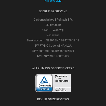
Privacybeleid
BEDRIJFSGEGEVENS
Carbonwebshop | Refitech B.V.
Sluisweg 30
5145PE Waalwijk
Nederland
Bank account: NL20ABNA 0247 7948 48
SWIFT/BIC Code: ABNANL2A
BTW nummer: NL806664605B01
KVK nummer: 18052319
WIJ ZIJN ISO GECERTIFICEERD
BEKIJK ONZE REVIEWS